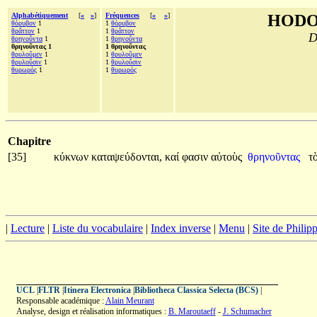
Alphabétiquement
[
«
»
]
Fréquences
[
«
»
]
HODO
θόρυβον
1
1
θόρυβον
θρᾶττον
1
1
θρᾶττον
D
θρηνοῦντα
1
1
θρηνοῦντα
θρηνοῦντας 1
1 θρηνοῦντας
θρυλοῦμεν
1
1
θρυλοῦμεν
θρυλοῦσιν
1
1
θρυλοῦσιν
θυρωρός
1
1
θυρωρός
Chapitre
[35]
κύκνων
καταψεύδονται,
καί
φασιν
αὐτοὺς
θρηνοῦντας
τ
|
Lecture
|
Liste du vocabulaire
|
Index inverse
|
Menu
|
Site de Phili
UCL
|
FLTR
|
Itinera Electronica
|
Bibliotheca Classica Selecta (BCS)
|
Responsable académique :
Alain Meurant
Analyse, design et réalisation informatiques :
B. Maroutaeff
-
J. Schumacher