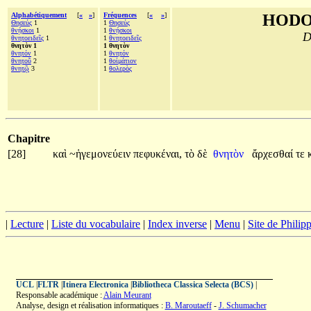
Alphabétiquement
[
«
»
]
Fréquences
[
«
»
]
HODO
Θησεύς
1
1
Θησεύς
θνῄσκοι
1
1
θνῄσκοι
D
θνητοειδεῖς
1
1
θνητοειδεῖς
θνητὸν 1
1 θνητὸν
θνητόν
1
1
θνητόν
θνητοῦ
2
1
θοἰμάτιον
θνητῷ
3
1
θολερὸς
Chapitre
[28]
καὶ
~ἡγεμονεύειν
πεφυκέναι,
τὸ
δὲ
θνητὸν
ἄρχεσθαί
τε
|
Lecture
|
Liste du vocabulaire
|
Index inverse
|
Menu
|
Site de Phili
UCL
|
FLTR
|
Itinera Electronica
|
Bibliotheca Classica Selecta (BCS)
|
Responsable académique :
Alain Meurant
Analyse, design et réalisation informatiques :
B. Maroutaeff
-
J. Schumacher