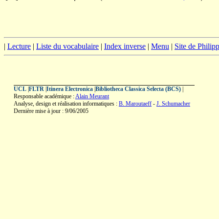
|
Lecture
|
Liste du vocabulaire
|
Index inverse
|
Menu
|
Site de Phili
UCL
|
FLTR
|
Itinera Electronica
|
Bibliotheca Classica Selecta (BCS)
|
Responsable académique :
Alain Meurant
Analyse, design et réalisation informatiques :
B. Maroutaeff
-
J. Schumacher
Dernière mise à jour : 9/06/2005