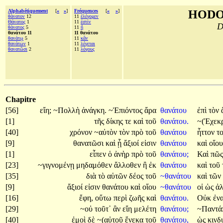
Alphabétiquement
[
«
»
]
Fréquences
[
«
»
]
HODO
θάνατον
12
11
ἐλέγομεν
Θάνατος
1
11
ἐστίν
D
θάνατος
5
11
ἤ
θανάτου 11
11 θανάτου
θανάτῳ
5
11
κἂν
θανάτων
1
11
λέγεται
θανατῶσι
2
11
λόγους
Chapitre
[56]
εἴη;
~Πολλὴ
ἀνάγκη.
~Ἐπιόντος
ἄρα
θανάτου
ἐπὶ
τὸν
[1]
τῆς
δίκης
τε
καὶ
τοῦ
θανάτου.
~(Ἐχεκρ
[40]
χρόνον
~αὐτὸν
τὸν
πρὸ
τοῦ
θανάτου
ἧττον
τ
[9]
θανατῶσι
καὶ
ᾗ
ἄξιοί
εἰσιν
θανάτου
καὶ
οἵο
[1]
εἶπεν
ὁ
ἀνὴρ
πρὸ
τοῦ
θανάτου;
Καὶ
πῶ
[23]
~γιγνομένῃ
μηδαμόθεν
ἄλλοθεν
ἢ
ἐκ
θανάτου
καὶ
τοῦ
[35]
διὰ
τὸ
αὑτῶν
δέος
τοῦ
~θανάτου
καὶ
τῶν
[9]
ἄξιοί
εἰσιν
θανάτου
καὶ
οἵου
~θανάτου
οἱ
ὡς
ἀ
[16]
ἔφη,
οὕτω
περὶ
ζωῆς
καὶ
θανάτου.
Οὐκ
ἐν
[29]
~οὐ
τοῦτ᾽
ἂν
εἴη
μελέτη
θανάτου;
~Παντά
[40]
ἐμοὶ
δὲ
~(αὐτοῦ
ἕνεκα
τοῦ
θανάτου,
ὡς
κιν