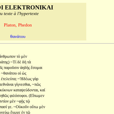
I ELEKTRONIKAI
u texte à l'hypertexte
Platon, Phedon
θανάτου
ἄνθρωπον
τὸ
μὲν
άτης)
~Τί
δὲ
δὴ
τὰ
οῖς
παροῦσιν
ἀηδὴς
ἔσομαι
υ
~θανάτου
οἱ
ὡς
ς
ἐτελεύτα;
~Ἡδέως
γὰρ
τεθνάναι
γίγνεσθαι,
~πῶς
κύκνων
καταψεύδονται,
καί
ληθῶς
φιλόσοφοι.
(Εἴπωμεν
αντίον
μὲν
~φῂς
τῷ
πασί
γε.
~Οὐκοῦν
οὕτω
μὲν
δυνεύω
ἔγωγε
ἐν
τῷ