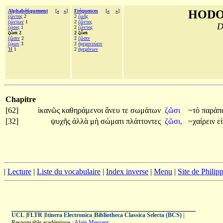
Alphabétiquement
[
«
»
]
Fréquences
[
«
»
]
HODO
ζῶντος
2
2
ζωῆς
ζώντων
1
2
ζῶντες
D
ζῴοις
1
2
ζῶντος
ζῶσι 2
2 ζῶσι
ζῶσιν
2
2
ζῶσιν
ζῴων
3
2
ἡγεμονεύειν
Ή
1
2
ἡγεμόνων
Chapitre
[62]
ἱκανῶς
καθηράμενοι
ἄνευ
τε
σωμάτων
ζῶσι
~τὸ
παράπ
[32]
ψυχῆς
ἀλλὰ
μὴ
σώματι
πλάττοντες
ζῶσι,
~χαίρειν
ε
|
Lecture
|
Liste du vocabulaire
|
Index inverse
|
Menu
|
Site de Phili
UCL
|
FLTR
|
Itinera Electronica
|
Bibliotheca Classica Selecta (BCS)
|
Responsable académique :
Alain Meurant