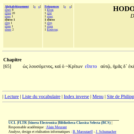
Alphabétiquement
[
«
»
]
Fréquences
[
«
»
]
HODO
εἶπεν
8
1
Εἶναι
εἴπερ
20
1
εἰπὲ
D
εἶπες
1
1
εἶπες
εἵπετο 1
1 εἵπετο
εἴπῃ
1
1
εἴπῃ
εἴποι
1
1
εἴποι
εἶπον
2
1
Εἰπόντος
Chapitre
[65]
ὡς
λουσόμενος,
καὶ
ὁ
~Κρίτων
εἵπετο
αὐτῷ,
ἡμᾶς
δ᾽
ἐκ
|
Lecture
|
Liste du vocabulaire
|
Index inverse
|
Menu
|
Site de Phili
UCL
|
FLTR
|
Itinera Electronica
|
Bibliotheca Classica Selecta (BCS)
|
Responsable académique :
Alain Meurant
Analyse, design et réalisation informatiques :
B. Maroutaeff
-
J. Schumacher