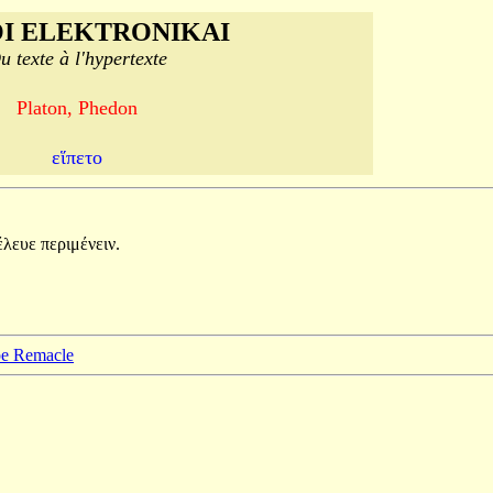
I ELEKTRONIKAI
u texte à l'hypertexte
Platon, Phedon
εἵπετο
έλευε
περιμένειν.
ppe Remacle