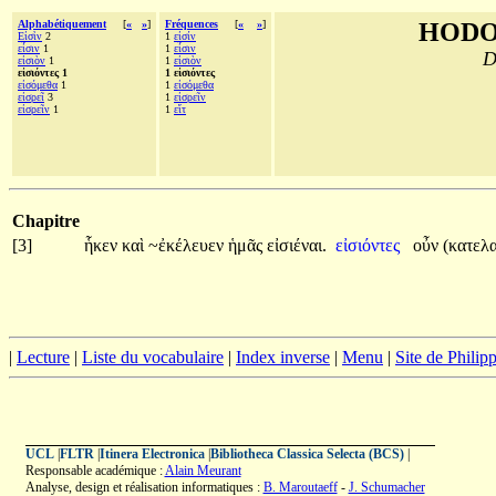
Alphabétiquement
[
«
»
]
Fréquences
[
«
»
]
HODO
Εἰσὶν
2
1
εἰσίν
εἶσιν
1
1
εἶσιν
D
εἰσιὸν
1
1
εἰσιὸν
εἰσιόντες 1
1 εἰσιόντες
εἰσόμεθα
1
1
εἰσόμεθα
εἰσρεῖ
3
1
εἰσρεῖν
εἰσρεῖν
1
1
εἴτ
Chapitre
[3]
ἧκεν
καὶ
~ἐκέλευεν
ἡμᾶς
εἰσιέναι.
εἰσιόντες
οὖν
(κατελ
|
Lecture
|
Liste du vocabulaire
|
Index inverse
|
Menu
|
Site de Phili
UCL
|
FLTR
|
Itinera Electronica
|
Bibliotheca Classica Selecta (BCS)
|
Responsable académique :
Alain Meurant
Analyse, design et réalisation informatiques :
B. Maroutaeff
-
J. Schumacher