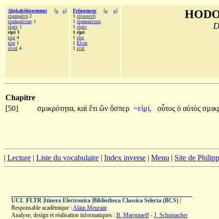
Alphabétiquement
[
«
»
]
Fréquences
[
«
»
]
HODO
εἱμαρμένη
2
1
εἰλικρινῆ
εἱμαρμένους
1
1
εἱμαρμένους
D
εἶμεν
1
1
εἶμεν
εἰμί 1
1 εἰμί
εἰμι
4
1
εἶμι
εἶμι
1
1
Εἶναι
εἶναί
4
1
εἰπὲ
Chapitre
[50]
σμικρότητα,
καὶ
ἔτι
ὢν
ὅσπερ
~εἰμί,
οὗτος
ὁ
αὐτὸς
σμικ
|
Lecture
|
Liste du vocabulaire
|
Index inverse
|
Menu
|
Site de Phili
UCL
|
FLTR
|
Itinera Electronica
|
Bibliotheca Classica Selecta (BCS)
|
Responsable académique :
Alain Meurant
Analyse, design et réalisation informatiques :
B. Maroutaeff
-
J. Schumacher