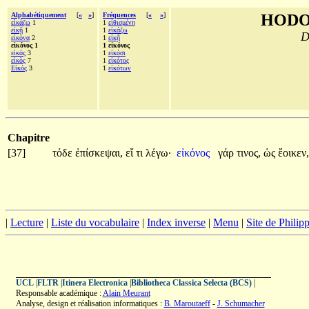
Alphabétiquement
[
«
»
]
Fréquences
[
«
»
]
HODO
εἰκάζω
1
1
εἰθισμένη
εἰκῇ
1
1
εἰκάζω
D
εἰκόνα
2
1
εἰκῇ
εἰκόνος 1
1 εἰκόνος
εἰκός
3
1
εἰκόσι
εἰκὸς
7
1
εἰκότος
Εἰκός
3
1
εἰκότων
Chapitre
[37]
τόδε
ἐπίσκεψαι,
εἴ
τι
λέγω·
εἰκόνος
γάρ
τινος,
ὡς
ἔοικεν,
|
Lecture
|
Liste du vocabulaire
|
Index inverse
|
Menu
|
Site de Phili
UCL
|
FLTR
|
Itinera Electronica
|
Bibliotheca Classica Selecta (BCS)
|
Responsable académique :
Alain Meurant
Analyse, design et réalisation informatiques :
B. Maroutaeff
-
J. Schumacher