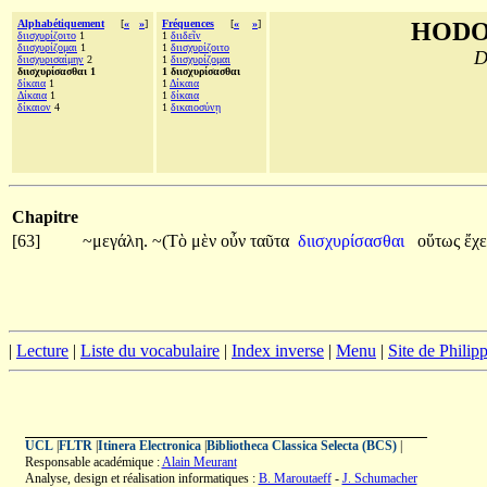
Alphabétiquement
[
«
»
]
Fréquences
[
«
»
]
HODO
διισχυρίζοιτο
1
1
διιδεῖν
διισχυρίζομαι
1
1
διισχυρίζοιτο
D
διισχυρισαίμην
2
1
διισχυρίζομαι
διισχυρίσασθαι 1
1 διισχυρίσασθαι
δίκαια
1
1
Δίκαια
Δίκαια
1
1
δίκαια
δίκαιον
4
1
δικαιοσύνῃ
Chapitre
[63]
~μεγάλη.
~(Τὸ
μὲν
οὖν
ταῦτα
διισχυρίσασθαι
οὕτως
ἔχ
|
Lecture
|
Liste du vocabulaire
|
Index inverse
|
Menu
|
Site de Phili
UCL
|
FLTR
|
Itinera Electronica
|
Bibliotheca Classica Selecta (BCS)
|
Responsable académique :
Alain Meurant
Analyse, design et réalisation informatiques :
B. Maroutaeff
-
J. Schumacher