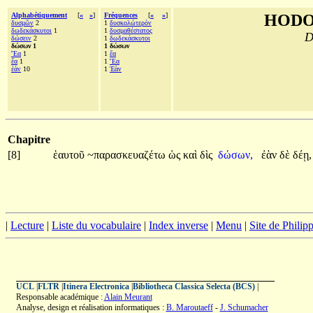
Alphabétiquement
[
«
»
]
Fréquences
[
«
»
]
HODO
δυσμῶν
2
1
δυσκολώτερόν
δωδεκάσκυτοι
1
1
δυσμαθέστατος
D
δώσειν
2
1
δωδεκάσκυτοι
δώσων 1
1 δώσων
Ἔα
1
1
ἔα
ἔα
1
1
Ἔα
ἐάν
10
1
Ἐὰν
Chapitre
[8]
ἑαυτοῦ
~παρασκευαζέτω
ὡς
καὶ
δὶς
δώσων,
ἐὰν
δὲ
δέῃ,
|
Lecture
|
Liste du vocabulaire
|
Index inverse
|
Menu
|
Site de Phili
UCL
|
FLTR
|
Itinera Electronica
|
Bibliotheca Classica Selecta (BCS)
|
Responsable académique :
Alain Meurant
Analyse, design et réalisation informatiques :
B. Maroutaeff
-
J. Schumacher