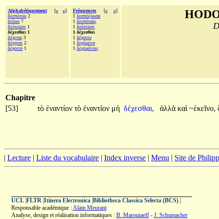
Alphabétiquement
[
«
»
]
Fréquences
[
«
»
]
HODO
δεσπότου
2
1
δεσπόζουσα
δεῦρο
7
1
δεσπόταις
D
δεύτερον
1
1
δεύτερον
δέχεσθαι 1
1 δέχεσθαι
δέχεται
3
1
δέχοιτο
δέχηται
2
1
δεχόμενα
δέχοιτο
1
1
δεχομένοις
Chapitre
[53]
τὸ
ἐναντίον
τὸ
ἐναντίον
μὴ
δέχεσθαι,
ἀλλὰ
καὶ
~ἐκεῖνο,
|
Lecture
|
Liste du vocabulaire
|
Index inverse
|
Menu
|
Site de Phili
UCL
|
FLTR
|
Itinera Electronica
|
Bibliotheca Classica Selecta (BCS)
|
Responsable académique :
Alain Meurant
Analyse, design et réalisation informatiques :
B. Maroutaeff
-
J. Schumacher