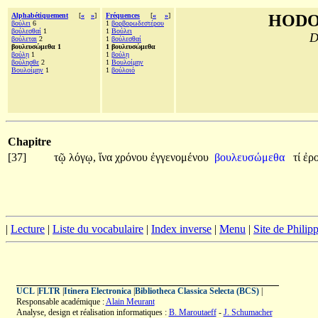
Alphabétiquement
[
«
»
]
Fréquences
[
«
»
]
HODO
βούλει
6
1
βορβορωδεστέρου
βούλεσθαί
1
1
Βούλει
D
βούλεται
2
1
βούλεσθαί
βουλευσώμεθα 1
1 βουλευσώμεθα
βούλῃ
1
1
βούλῃ
βούλησθε
2
1
Βουλοίμην
Βουλοίμην
1
1
βούλοιό
Chapitre
[37]
τῷ
λόγῳ,
ἵνα
χρόνου
ἐγγενομένου
βουλευσώμεθα
τί
ἐρ
|
Lecture
|
Liste du vocabulaire
|
Index inverse
|
Menu
|
Site de Phili
UCL
|
FLTR
|
Itinera Electronica
|
Bibliotheca Classica Selecta (BCS)
|
Responsable académique :
Alain Meurant
Analyse, design et réalisation informatiques :
B. Maroutaeff
-
J. Schumacher