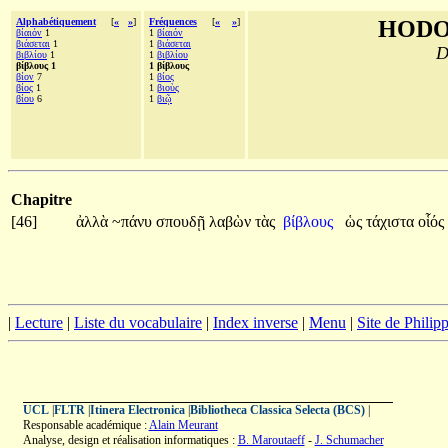
Alphabétiquement
[
«
»
]
Fréquences
[
«
»
]
HODO
βίαιόν
1
1
βίαιόν
βιάσεται
1
1
βιάσεται
D
βιβλίου
1
1
βιβλίου
βίβλους 1
1 βίβλους
βίον
7
1
βίος
βίος
1
1
βιοὺς
βίου
6
1
βιῷ
Chapitre
[46]
ἀλλὰ
~πάνυ
σπουδῇ
λαβὼν
τὰς
βίβλους
ὡς
τάχιστα
οἷός
|
Lecture
|
Liste du vocabulaire
|
Index inverse
|
Menu
|
Site de Phili
UCL
|
FLTR
|
Itinera Electronica
|
Bibliotheca Classica Selecta (BCS)
|
Responsable académique :
Alain Meurant
Analyse, design et réalisation informatiques :
B. Maroutaeff
-
J. Schumacher