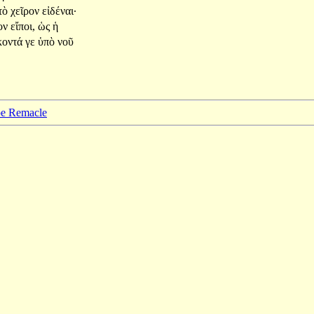
τὸ
χεῖρον
εἰδέναι·
ον
εἴποι,
ὡς
ἡ
κοντά
γε
ὑπὸ
νοῦ
ppe Remacle