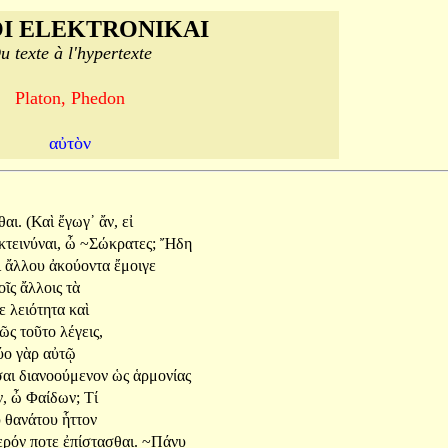
I ELEKTRONIKAI
u texte à l'hypertexte
Platon, Phedon
αὐτὸν
αι.
(Καὶ
ἔγωγ᾽
ἄν,
εἰ
κτεινύναι,
ὦ
~Σώκρατες;
Ἤδη
ὶ
ἄλλου
ἀκούοντα
ἔμοιγε
οῖς
ἄλλοις
τὰ
τε
λειότητα
καὶ
ῶς
τοῦτο
λέγεις,
ύο
γὰρ
αὐτῷ
σαι
διανοούμενον
ὡς
ἁρμονίας
,
ὦ
Φαίδων;
Τί
ῦ
θανάτου
ἧττον
ερόν
ποτε
ἐπίστασθαι.
~Πάνυ