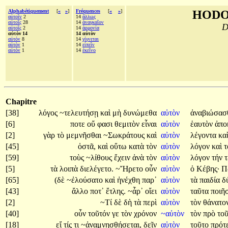
Alphabétiquement
[
«
»
]
Fréquences
[
«
»
]
HODO
αὐτοῖν
2
14
ἄλλως
αὐτοῖς
28
14
ἀναγκαῖον
D
αὑτοῖς
2
14
ἁρμονία
αὐτὸν 14
14 αὐτὸν
αὐτόν
8
14
γίγνεται
αὑτὸν
1
14
εἰπεῖν
αὑτόν
1
14
ἐκεῖνο
Chapitre
[38]
λόγος
~τελευτήσῃ
καὶ
μὴ
δυνώμεθα
αὐτὸν
ἀναβιώσασθ
[6]
ποτε
οὔ
φασι
θεμιτὸν
εἶναι
αὐτὸν
ἑαυτὸν
ἀπο
[2]
γὰρ
τὸ
μεμνῆσθαι
~Σωκράτους
καὶ
αὐτὸν
λέγοντα
κα
[45]
ὀστᾶ,
καὶ
οὕτω
κατὰ
τὸν
αὐτὸν
λόγον
καὶ
τ
[59]
τοὺς
~λίθους
ἔχειν
ἀνὰ
τὸν
αὐτὸν
λόγον
τήν
[5]
τὰ
λοιπὰ
διελέγετο.
~Ἤρετο
οὖν
αὐτὸν
ὁ
Κέβης·
Π
[65]
(δὲ
~ἐλούσατο
καὶ
ἠνέχθη
παρ᾽
αὐτὸν
τὰ
παιδία
δ
[43]
ἄλλο
ποτ᾽
ἔτλης.
~ἆρ᾽
οἴει
αὐτὸν
ταῦτα
ποιῆ
[2]
~Τί
δὲ
δὴ
τὰ
περὶ
αὐτὸν
τὸν
θάνατον
[40]
οὖν
τοῦτόν
γε
τὸν
χρόνον
~αὐτὸν
τὸν
πρὸ
το
[18]
εἴ
τίς
τι
~ἀναμνησθήσεται,
δεῖν
αὐτὸν
τοῦτο
πρότ