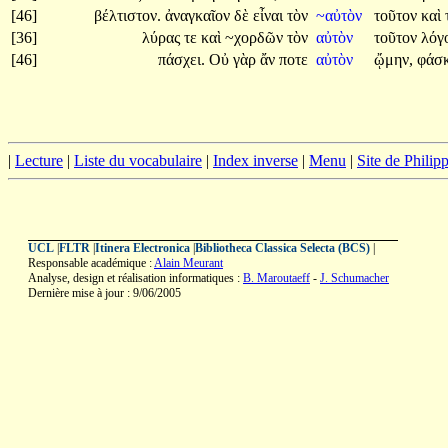
[46]
βέλτιστον.
ἀναγκαῖον
δὲ
εἶναι
τὸν
~αὐτὸν
τοῦτον
καὶ
[36]
λύρας
τε
καὶ
~χορδῶν
τὸν
αὐτὸν
τοῦτον
λόγ
[46]
πάσχει.
Οὐ
γὰρ
ἄν
ποτε
αὐτὸν
ᾤμην,
φάσ
|
Lecture
|
Liste du vocabulaire
|
Index inverse
|
Menu
|
Site de Phili
UCL
|
FLTR
|
Itinera Electronica
|
Bibliotheca Classica Selecta (BCS)
|
Responsable académique :
Alain Meurant
Analyse, design et réalisation informatiques :
B. Maroutaeff
-
J. Schumacher
Dernière mise à jour : 9/06/2005