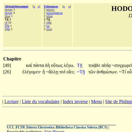
Alphabétiquement
[
«
»
]
Fréquences
[
«
»
]
HODO
τέχνην
1
2
τείνειν
τέχνης
4
2
τελευτήσαντα
D
τέως
1
2
τέλος
Τῇ 2
2 Τῇ
τῇ
53
2
τῇδέ
Τῇδ
1
2
τιν
τῇδε
5
2
τίνες
Chapitre
[49]
καὶ
πάντα
δὴ
οὕτως
λέγω.
Τῇ
τοιᾷδε
αἰτίᾳ
~συγχωρεῖ
[26]
ἐλέγομεν·
ἢ
~ἄλλῃ
τινὶ
οἴει;
~Τῇ
τῶν
ἀνθρώπων.
~Τί
ο
|
Lecture
|
Liste du vocabulaire
|
Index inverse
|
Menu
|
Site de Phili
UCL
|
FLTR
|
Itinera Electronica
|
Bibliotheca Classica Selecta (BCS)
|
Responsable académique :
Alain Meurant