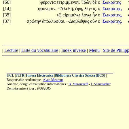
[66]
φέροντα
τετριμμένον.
Ἰδὼν
δὲ
ὁ
Σωκράτης
[14]
φρόνησιν.
~Ἀληθῆ,
ἔφη,
λέγεις,
ὁ
Σωκράτης,
[35]
τῷ
εἰρημένῳ
λόγῳ
ἦν
ὁ
Σωκράτης,
[37]
πρώτην
ἀπόλλυσθαι.
~Διαβλέψας
οὖν
ὁ
Σωκράτης,
|
Lecture
|
Liste du vocabulaire
|
Index inverse
|
Menu
|
Site de Phili
UCL
|
FLTR
|
Itinera Electronica
|
Bibliotheca Classica Selecta (BCS)
|
Responsable académique :
Alain Meurant
Analyse, design et réalisation informatiques :
B. Maroutaeff
-
J. Schumacher
Dernière mise à jour : 9/06/2005