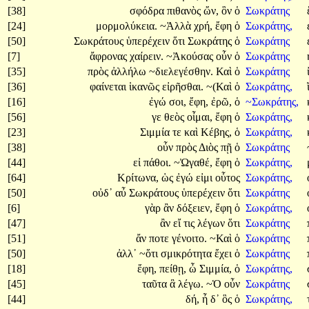
[38]
σφόδρα
πιθανὸς
ὤν,
ὃν
ὁ
Σωκράτης
[24]
μορμολύκεια.
~Ἀλλὰ
χρή,
ἔφη
ὁ
Σωκράτης,
[50]
Σωκράτους
ὑπερέχειν
ὅτι
Σωκράτης
ὁ
Σωκράτης
[7]
ἄφρονας
χαίρειν.
~Ἀκούσας
οὖν
ὁ
Σωκράτης
[35]
πρὸς
ἀλλήλω
~διελεγέσθην.
Καὶ
ὁ
Σωκράτης
[36]
φαίνεται
ἱκανῶς
εἰρῆσθαι.
~(Καὶ
ὁ
Σωκράτης,
[16]
ἐγώ
σοι,
ἔφη,
ἐρῶ,
ὁ
~Σωκράτης,
[56]
γε
θεὸς
οἶμαι,
ἔφη
ὁ
Σωκράτης,
[23]
Σιμμία
τε
καὶ
Κέβης,
ὁ
Σωκράτης,
[38]
οὖν
πρὸς
Διὸς
πῇ
ὁ
Σωκράτης
[44]
εἰ
πάθοι.
~Ὠγαθέ,
ἔφη
ὁ
Σωκράτης,
[64]
Κρίτωνα,
ὡς
ἐγώ
εἰμι
οὗτος
Σωκράτης,
[50]
οὐδ᾽
αὖ
Σωκράτους
ὑπερέχειν
ὅτι
Σωκράτης
[6]
γὰρ
ἂν
δόξειεν,
ἔφη
ὁ
Σωκράτης,
[47]
ἂν
εἴ
τις
λέγων
ὅτι
Σωκράτης
[51]
ἄν
ποτε
γένοιτο.
~Καὶ
ὁ
Σωκράτης
[50]
ἀλλ᾽
~ὅτι
σμικρότητα
ἔχει
ὁ
Σωκράτης
[18]
ἔφη,
πείθῃ,
ὦ
Σιμμία,
ὁ
Σωκράτης,
[45]
ταῦτα
ἃ
λέγω.
~Ὁ
οὖν
Σωκράτης
[44]
δή,
ἦ
δ᾽
ὃς
ὁ
Σωκράτης,