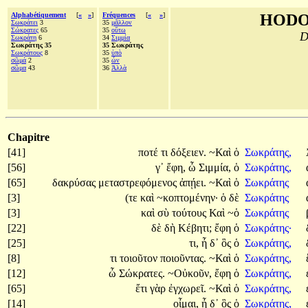
Alphabétiquement
[
«
»
]
Fréquences
[
«
»
]
HODO
Σωκράτει
3
35
μᾶλλον
Σώκρατες
65
35
οὕτω
D
Σωκράτη
6
34
Σιμμία
Σωκράτης 35
35 Σωκράτης
Σωκράτους
8
35
ὑπὸ
σῶμά
2
35
ὧν
σῶμα
43
36
Ἀλλὰ
Chapitre
[41]
ποτέ
τι
δόξειεν.
~Καὶ
ὁ
Σωκράτης,
[56]
γ᾽
ἔφη,
ὦ
Σιμμία,
ὁ
Σωκράτης,
[65]
δακρύσας
μεταστρεφόμενος
ἀπῄει.
~Καὶ
ὁ
Σωκράτης
[3]
(τε
καὶ
~κοπτομένην·
ὁ
δὲ
Σωκράτης
[3]
καὶ
σὺ
τούτους
Καὶ
~ὁ
Σωκράτης
[22]
δὲ
δὴ
Κέβητι;
ἔφη
ὁ
Σωκράτης·
[25]
τι,
ἦ
δ᾽
ὃς
ὁ
Σωκράτης,
[8]
τι
τοιοῦτον
ποιοῦντας.
~Καὶ
ὁ
Σωκράτης,
[12]
ὦ
Σώκρατες.
~Οὐκοῦν,
ἔφη
ὁ
Σωκράτης,
[65]
ἔτι
γὰρ
ἐγχωρεῖ.
~Καὶ
ὁ
Σωκράτης,
[14]
οἶμαι,
ἦ
δ᾽
ὃς
ὁ
Σωκράτης,