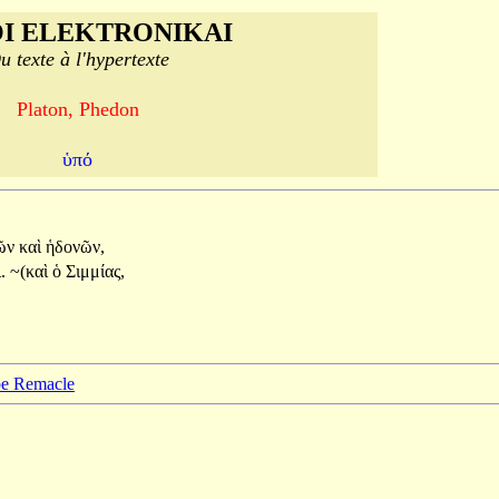
I ELEKTRONIKAI
u texte à l'hypertexte
Platon, Phedon
ὑπό
ιῶν
καὶ
ἡδονῶν,
.
~(καὶ
ὁ
Σιμμίας,
ppe Remacle