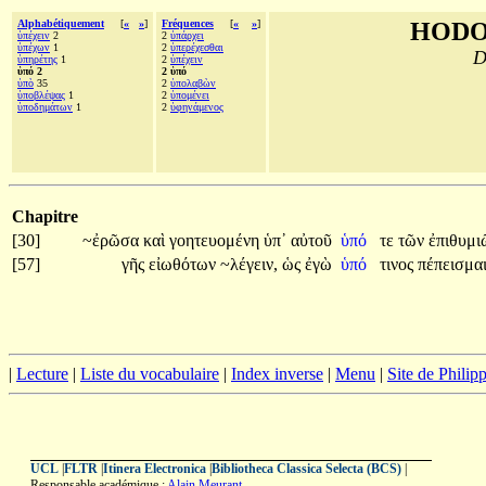
Alphabétiquement
[
«
»
]
Fréquences
[
«
»
]
HODO
ὑπέχειν
2
2
ὑπάρχει
ὑπέχων
1
2
ὑπερέχεσθαι
D
ὑπηρέτης
1
2
ὑπέχειν
ὑπό 2
2 ὑπό
ὑπὸ
35
2
ὑπολαβὼν
ὑποβλέψας
1
2
ὑπομένει
ὑποδημάτων
1
2
ὑφηνάμενος
Chapitre
[30]
~ἐρῶσα
καὶ
γοητευομένη
ὑπ᾽
αὐτοῦ
ὑπό
τε
τῶν
ἐπιθυμ
[57]
γῆς
εἰωθότων
~λέγειν,
ὡς
ἐγὼ
ὑπό
τινος
πέπεισμαι
|
Lecture
|
Liste du vocabulaire
|
Index inverse
|
Menu
|
Site de Phili
UCL
|
FLTR
|
Itinera Electronica
|
Bibliotheca Classica Selecta (BCS)
|
Responsable académique :
Alain Meurant