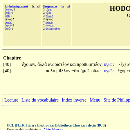
Alphabétiquement
[
«
»
]
Fréquences
[
«
»
]
HODO
ὑγιείας
1
2
τύχην
ὑγιὲς
4
2
τῷδε
D
ὑγιῆ
1
2
τῶνδε
ὑγιῶς 2
2 ὑγιῶς
ὑγρὸν
1
2
ὑγροῦ
ὑγροῦ
2
2
ὑπάρχει
ὑγρῷ
1
2
ὑπερέχεσθαι
Chapitre
[40]
ἔχομεν,
ἀλλὰ
ἀνδριστέον
καὶ
προθυμητέον
ὑγιῶς
~ἔχειν
[40]
πολὺ
μᾶλλον
~ὅτι
ἡμεῖς
οὔπω
ὑγιῶς
ἔχομεν
|
Lecture
|
Liste du vocabulaire
|
Index inverse
|
Menu
|
Site de Phili
UCL
|
FLTR
|
Itinera Electronica
|
Bibliotheca Classica Selecta (BCS)
|
Responsable académique :
Alain Meurant