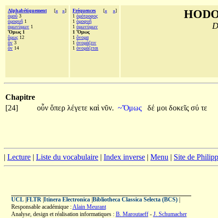
Alphabétiquement
[
«
»
]
Fréquences
[
«
»
]
HODO
ὁμοῦ
3
1
ὁμότροφος
ὁμοφυῆ
1
1
ὁμοφυῆ
D
ὁμωνύμων
1
1
ὁμωνύμων
Ὅμως 1
1 Ὅμως
ὅμως
12
1
ὄνομα
ὄν
3
1
ὀνομάζειν
ὂν
14
1
ὀνομάζεται
Chapitre
[24]
οὖν
ὅπερ
λέγετε
καὶ
νῦν.
~Ὅμως
δέ
μοι
δοκεῖς
σύ
τε
|
Lecture
|
Liste du vocabulaire
|
Index inverse
|
Menu
|
Site de Phili
UCL
|
FLTR
|
Itinera Electronica
|
Bibliotheca Classica Selecta (BCS)
|
Responsable académique :
Alain Meurant
Analyse, design et réalisation informatiques :
B. Maroutaeff
-
J. Schumacher