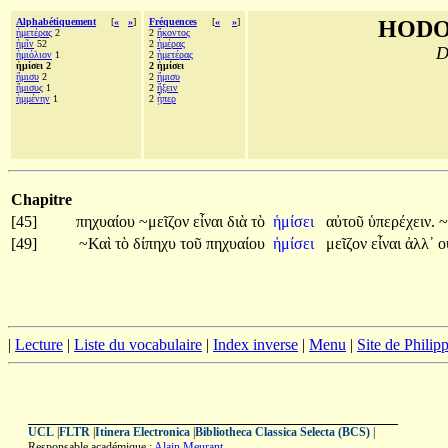
Alphabétiquement
[
«
»
]
Fréquences
[
«
»
]
HODO
ἡμετέρας
2
2
ἥκοντος
ἡμῖν
52
2
ἡμέρας
D
ἡμιόλιον
1
2
ἡμετέρας
ἡμίσει 2
2 ἡμίσει
ἥμισυ
2
2
ἥμισυ
ἥμισυς
1
2
ἥξειν
ἡμμένην
1
2
ᾗπερ
Chapitre
[45]
πηχυαίου
~μεῖζον
εἶναι
διὰ
τὸ
ἡμίσει
αὐτοῦ
ὑπερέχειν.
[49]
~Καὶ
τὸ
δίπηχυ
τοῦ
πηχυαίου
ἡμίσει
μεῖζον
εἶναι
ἀλλ᾽
ο
|
Lecture
|
Liste du vocabulaire
|
Index inverse
|
Menu
|
Site de Phili
UCL
|
FLTR
|
Itinera Electronica
|
Bibliotheca Classica Selecta (BCS)
|
Responsable académique :
Alain Meurant