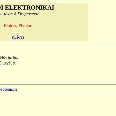
I ELEKTRONIKAI
u texte à l'hypertexte
Platon, Phedon
ἡμίσει
~Νῦν
δὲ
δή,
ὐ
μεγέθει;
ppe Remacle