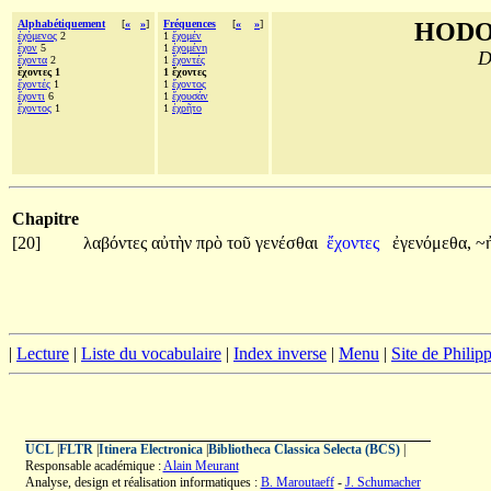
Alphabétiquement
[
«
»
]
Fréquences
[
«
»
]
HODO
ἐχόμενος
2
1
ἔχομέν
ἔχον
5
1
ἐχομένη
D
ἔχοντα
2
1
ἔχοντές
ἔχοντες 1
1 ἔχοντες
ἔχοντές
1
1
ἔχοντος
ἔχοντι
6
1
ἔχουσάν
ἔχοντος
1
1
ἐχρῆτο
Chapitre
[20]
λαβόντες
αὐτὴν
πρὸ
τοῦ
γενέσθαι
ἔχοντες
ἐγενόμεθα,
~
|
Lecture
|
Liste du vocabulaire
|
Index inverse
|
Menu
|
Site de Phili
UCL
|
FLTR
|
Itinera Electronica
|
Bibliotheca Classica Selecta (BCS)
|
Responsable académique :
Alain Meurant
Analyse, design et réalisation informatiques :
B. Maroutaeff
-
J. Schumacher