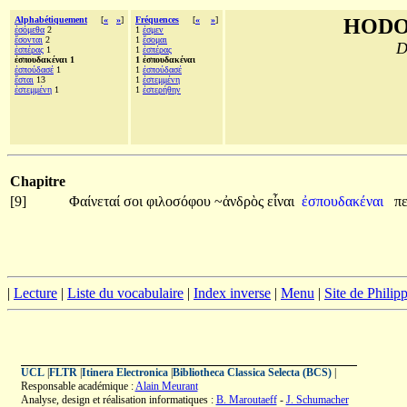
Alphabétiquement
[
«
»
]
Fréquences
[
«
»
]
HODO
ἐσόμεθα
2
1
ἐσμεν
ἔσονται
2
1
ἔσομαι
D
ἑσπέρας
1
1
ἑσπέρας
ἐσπουδακέναι 1
1 ἐσπουδακέναι
ἐσπούδασέ
1
1
ἐσπούδασέ
ἔσται
13
1
ἐστεμμένη
ἐστεμμένη
1
1
ἐστερήθην
Chapitre
[9]
Φαίνεταί
σοι
φιλοσόφου
~ἀνδρὸς
εἶναι
ἐσπουδακέναι
π
|
Lecture
|
Liste du vocabulaire
|
Index inverse
|
Menu
|
Site de Phili
UCL
|
FLTR
|
Itinera Electronica
|
Bibliotheca Classica Selecta (BCS)
|
Responsable académique :
Alain Meurant
Analyse, design et réalisation informatiques :
B. Maroutaeff
-
J. Schumacher