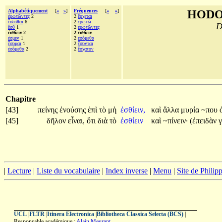
Alphabétiquement
[
«
»
]
Fréquences
[
«
»
]
HODO
ἐρωτῶντες
2
2
ἔρχεται
ἔσεσθαι
6
2
ἐρωτῶ
D
ἔσθ
1
2
ἐρωτῶντες
ἐσθίειν 2
2 ἐσθίειν
ἐσμεν
1
2
ἐσόμεθα
ἔσομαι
1
2
ἔσονται
ἐσόμεθα
2
2
ἔσχατον
Chapitre
[43]
πείνης
ἐνούσης
ἐπὶ
τὸ
μὴ
ἐσθίειν,
καὶ
ἄλλα
μυρία
~που
[45]
δῆλον
εἶναι,
ὅτι
διὰ
τὸ
ἐσθίειν
καὶ
~πίνειν·
(ἐπειδὰν
|
Lecture
|
Liste du vocabulaire
|
Index inverse
|
Menu
|
Site de Phili
UCL
|
FLTR
|
Itinera Electronica
|
Bibliotheca Classica Selecta (BCS)
|
Responsable académique :
Alain Meurant