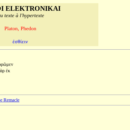
I ELEKTRONIKAI
u texte à l'hypertexte
Platon, Phedon
ἐσθίειν
ὁρῶμεν
γὰρ
ἐκ
ppe Remacle