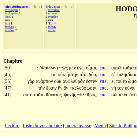
Alphabétiquement
[
«
»
]
Fréquences
[
«
»
]
HODO
ἐπεθύμησα
1
5
ἐναντίων
ἐπεθύμουν
1
5
ἐννοῆσαι
D
Ἐπεί
1
5
ἐνταῦθα
ἐπεὶ 5
5 ἐπεὶ
ἐπεί
1
5
Ἔστιν
ἐπείγου
1
5
ἑτέραν
ἐπειδὰν
25
5
ἑτέρας
Chapitre
[50]
~(Φαίδων)
~Ὡς
μὲν
ἐγὼ
οἶμαι,
ἐπεὶ
αὐτῷ
ταῦτα
[45]
καὶ
οὐκ
ἤστην
τότε
δύο,
ἐπεὶ
δ᾽
ἐπλησίασ
[55]
γὰρ
ἀνάρτιον
οὐκ
ἀνώλεθρόν
ἐστιν·
ἐπεὶ
εἰ
τοῦτο
ὡμο
[47]
τὴν
δίκην
ἣν
ἂν
~κελεύσωσιν·
ἐπεὶ
νὴ
τὸν
κύνα,
[41]
αὐτὸ
τοῦτο
θάνατος,
ψυχῆς
~ὄλεθρος,
ἐπεὶ
σῶμά
γε
ἀεὶ
|
Lecture
|
Liste du vocabulaire
|
Index inverse
|
Menu
|
Site de Phili