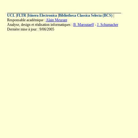
UCL
|
FLTR
|
Itinera Electronica
|
Bibliotheca Classica Selecta (BCS)
|
Responsable académique :
Alain Meurant
Analyse, design et réalisation informatiques :
B. Maroutaeff
-
J. Schumacher
Dernière mise à jour : 9/06/2005