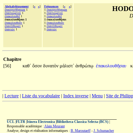
Alphabétiquement
[
«
»
]
Fréquences
[
«
»
]
HODO
ἐπαισχυνθήσομαι
1
1
ἐπαισχυνθήσομαι
ἐπαιτιώμενον
1
1
ἐπαιτιώμενον
D
ἐπακολουθεῖ
1
1
ἐπακολουθεῖ
ἐπακολουθῆσαι 1
1 ἐπακολουθῆσαι
ἐπακολουθοῦν
1
1
ἐπακολουθοῦν
ἐπανέλθωμεν
1
1
ἐπανέλθωμεν
ἐπανιὼν
1
1
ἐπανιὼν
Chapitre
[56]
καθ᾽
ὅσον
δυνατὸν
μάλιστ᾽
ἀνθρώπῳ
ἐπακολουθῆσαι·
κ
|
Lecture
|
Liste du vocabulaire
|
Index inverse
|
Menu
|
Site de Phili
UCL
|
FLTR
|
Itinera Electronica
|
Bibliotheca Classica Selecta (BCS)
|
Responsable académique :
Alain Meurant
Analyse, design et réalisation informatiques :
B. Maroutaeff
-
J. Schumacher