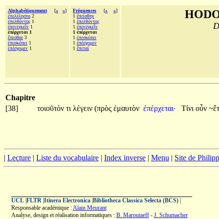
Alphabétiquement
[
«
»
]
Fréquences
[
«
»
]
HODO
ἐπελέληστο
2
1
ἐπείσθην
ἐπελθόντος
1
1
ἐπελθόντος
D
ἐπενεγκεῖν
1
1
ἐπενεγκεῖν
ἐπέρχεται 1
1 ἐπέρχεται
ἕπεσθαι
3
1
ἐπεσκόπει
ἐπεσκόπει
1
1
ἐπέσχομεν
ἐπέσχομεν
1
1
ἕπεταί
Chapitre
[38]
τοιοῦτόν
τι
λέγειν
(πρὸς
ἐμαυτὸν
ἐπέρχεται·
Τίνι
οὖν
~ἔ
|
Lecture
|
Liste du vocabulaire
|
Index inverse
|
Menu
|
Site de Phili
UCL
|
FLTR
|
Itinera Electronica
|
Bibliotheca Classica Selecta (BCS)
|
Responsable académique :
Alain Meurant
Analyse, design et réalisation informatiques :
B. Maroutaeff
-
J. Schumacher