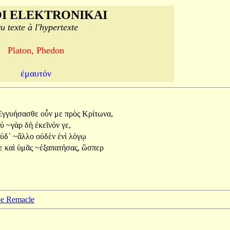
I ELEKTRONIKAI
u texte à l'hypertexte
Platon, Phedon
ἐμαυτόν
Ἐγγυήσασθε
οὖν
με
πρὸς
Κρίτωνα,
οὐ
~γὰρ
δὴ
ἐκεῖνόν
γε,
ὐδ᾽
~ἄλλο
οὐδὲν
ἑνὶ
λόγῳ
τε
καὶ
ὑμᾶς
~ἐξαπατήσας,
ὥσπερ
ppe Remacle