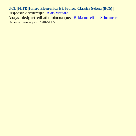
UCL
|
FLTR
|
Itinera Electronica
|
Bibliotheca Classica Selecta (BCS)
|
Responsable académique :
Alain Meurant
Analyse, design et réalisation informatiques :
B. Maroutaeff
-
J. Schumacher
Dernière mise à jour : 9/06/2005