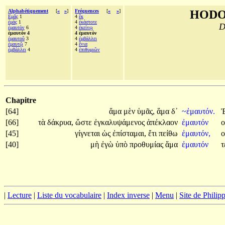
Alphabétiquement
[
«
»
]
Fréquences
[
«
»
]
HODO
Εμᾶς
1
4
ἔκ
ἐμὰς
1
4
ἑκάστοτε
D
ἐμαυτὸν
6
4
ἐκείνῳ
ἐμαυτόν 4
4 ἐμαυτόν
ἐμαυτοῦ
3
4
ἐμβάλλει
ἐμαυτῷ
7
4
ἔνια
ἐμβάλλει
4
4
ἐπιθυμιῶν
Chapitre
[64]
ἅμα
μὲν
ὑμᾶς,
ἅμα
δ᾽
~ἐμαυτόν.
[66]
τὰ
δάκρυα,
ὥστε
ἐγκαλυψάμενος
ἀπέκλαον
ἐμαυτόν
[45]
γίγνεται
ὡς
ἐπίσταμαι,
ἔτι
πείθω
ἐμαυτόν,
ο
[40]
μὴ
ἐγὼ
ὑπὸ
προθυμίας
ἅμα
ἐμαυτόν
|
Lecture
|
Liste du vocabulaire
|
Index inverse
|
Menu
|
Site de Phili