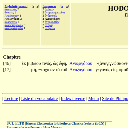
Alphabétiquement
[
«
»
]
Fréquences
[
«
»
]
HODO
ἀνάμνησίς
2
2
ἀνάγκης
ἄναντες
1
2
ἀναμιμνῄσκεσθαι
D
Ἀναξαγόραν
1
2
ἀνάμνησίς
Ἀναξαγόρου 2
2 Ἀναξαγόρου
ἀναπείθειν
1
2
ἀναρμοστίας
ἀναπεπταμένους
1
2
ἄνδρας
ἀναπιμπλώμεθα
1
2
ἀνδρεῖοι
Chapitre
[46]
ἐκ
βιβλίου
τινός,
ὡς
ἔφη,
Ἀναξαγόρου
~(ἀναγιγνώσκοντ
[17]
μή,
~ταχὺ
ἂν
τὸ
τοῦ
Ἀναξαγόρου
γεγονὸς
εἴη,
ὁμο
|
Lecture
|
Liste du vocabulaire
|
Index inverse
|
Menu
|
Site de Phili
UCL
|
FLTR
|
Itinera Electronica
|
Bibliotheca Classica Selecta (BCS)
|
Responsable académique :
Alain Meurant