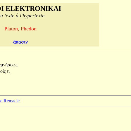
I ELEKTRONIKAI
u texte à l'hypertexte
Platon, Phedon
ἅπασιν
αμνήσεως
ι
οἷς
τι
ppe Remacle