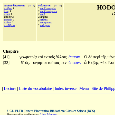
Alphabétiquement
[
«
»
]
Fréquences
[
«
»
]
HODO
ἀπάξειν
1
2
ἀπαλλαττομένη
ἅπας
4
2
ἀπαλλαττόμενοι
D
ἅπασι
1
2
ἅπαξ
ἅπασιν 2
2 ἅπασιν
ἁπασῶν
1
2
ἀπάτης
ἀπάτης
2
2
ἀπεκρίνατο
ἀπεδέξατο
1
2
ἀπέρχεται
Chapitre
[41]
γεωμετρίᾳ
καὶ
ἐν
τοῖς
ἄλλοις
ἅπασιν.
Ὁ
δὲ
περὶ
τῆς
~ἀν
[32]
δ᾽
ὅς.
Τοιγάρτοι
τούτοις
μὲν
ἅπασιν,
ὦ
Κέβης,
~ἐκεῖνο
|
Lecture
|
Liste du vocabulaire
|
Index inverse
|
Menu
|
Site de Phili
UCL
|
FLTR
|
Itinera Electronica
|
Bibliotheca Classica Selecta (BCS)
|
Responsable académique :
Alain Meurant