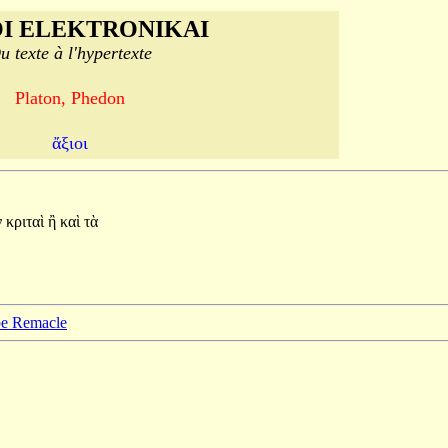
I ELEKTRONIKAI
u texte à l'hypertexte
Platon, Phedon
ἄξιοι
ν
κριταὶ
ἢ
καὶ
τὰ
ppe Remacle