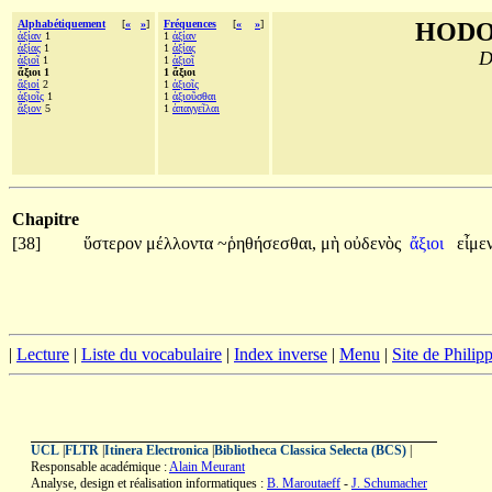
Alphabétiquement
[
«
»
]
Fréquences
[
«
»
]
HODO
ἀξίαν
1
1
ἀξίαν
ἀξίας
1
1
ἀξίας
D
ἀξιοῖ
1
1
ἀξιοῖ
ἄξιοι 1
1 ἄξιοι
ἄξιοί
2
1
ἀξιοῖς
ἀξιοῖς
1
1
ἀξιοῦσθαι
ἄξιον
5
1
ἀπαγγεῖλαι
Chapitre
[38]
ὕστερον
μέλλοντα
~ῥηθήσεσθαι,
μὴ
οὐδενὸς
ἄξιοι
εἶμε
|
Lecture
|
Liste du vocabulaire
|
Index inverse
|
Menu
|
Site de Phili
UCL
|
FLTR
|
Itinera Electronica
|
Bibliotheca Classica Selecta (BCS)
|
Responsable académique :
Alain Meurant
Analyse, design et réalisation informatiques :
B. Maroutaeff
-
J. Schumacher