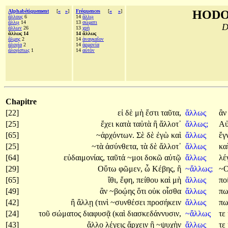
Alphabétiquement
[
«
»
]
Fréquences
[
«
»
]
HODO
ἄλλους
6
14
ἄλλῳ
ἄλλῳ
14
13
σώματι
D
ἄλλων
26
13
χρὴ
ἄλλως 14
14 ἄλλως
ἅλμης
2
14
ἀναγκαῖον
ἀλογία
2
14
ἁρμονία
ἀλογίστως
1
14
αὐτὸν
Chapitre
[22]
εἰ
δὲ
μὴ
ἔστι
ταῦτα,
ἄλλως
ἂ
[25]
ἔχει
κατὰ
ταὐτὰ
ἢ
ἄλλοτ᾽
ἄλλως;
Α
[65]
~ἀρχόντων.
Σὲ
δὲ
ἐγὼ
καὶ
ἄλλως
ἔγ
[25]
~τὰ
ἀσύνθετα,
τὰ
δὲ
ἄλλοτ᾽
ἄλλως
κα
[64]
εὐδαιμονίας,
ταῦτά
~μοι
δοκῶ
αὐτῷ
ἄλλως
λέ
[29]
Οὕτω
φῶμεν,
ὦ
Κέβης,
ἢ
~ἄλλως;
~
[65]
ἴθι,
ἔφη,
πείθου
καὶ
μὴ
ἄλλως
ποί
[49]
ἂν
~βοῴης
ὅτι
οὐκ
οἶσθα
ἄλλως
π
[42]
ἢ
ἄλλῃ
(τινὶ
~συνθέσει
προσήκειν
ἄλλως
π
[24]
τοῦ
σώματος
διαφυσᾷ
(καὶ
διασκεδάννυσιν,
~ἄλλως
τε
[43]
ἄλλο
λέγεις
ἄρχειν
ἢ
~ψυχὴν
ἄλλως
τε