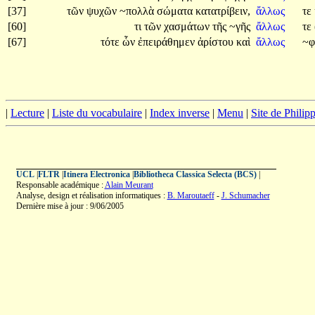
[37]
τῶν
ψυχῶν
~πολλὰ
σώματα
κατατρίβειν,
ἄλλως
τε
[60]
τι
τῶν
χασμάτων
τῆς
~γῆς
ἄλλως
τε
[67]
τότε
ὧν
ἐπειράθημεν
ἀρίστου
καὶ
ἄλλως
~φ
|
Lecture
|
Liste du vocabulaire
|
Index inverse
|
Menu
|
Site de Phili
UCL
|
FLTR
|
Itinera Electronica
|
Bibliotheca Classica Selecta (BCS)
|
Responsable académique :
Alain Meurant
Analyse, design et réalisation informatiques :
B. Maroutaeff
-
J. Schumacher
Dernière mise à jour : 9/06/2005