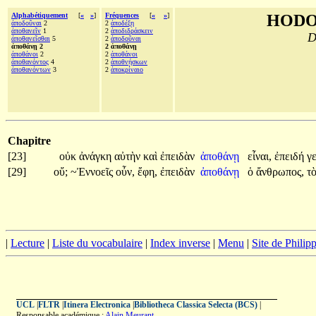
Alphabétiquement
[
«
»
]
Fréquences
[
«
»
]
HODO
ἀποδοῦναι
2
2
ἀποδέξῃ
ἀποθανεῖν
1
2
ἀποδιδράσκειν
D
ἀποθανεῖσθαι
5
2
ἀποδοῦναι
ἀποθάνῃ 2
2 ἀποθάνῃ
ἀποθάνοι
2
2
ἀποθάνοι
ἀποθανόντος
4
2
ἀποθνῄσκων
ἀποθανόντων
3
2
ἀποκρίναιο
Chapitre
[23]
οὐκ
ἀνάγκη
αὐτὴν
καὶ
ἐπειδὰν
ἀποθάνῃ
εἶναι,
ἐπειδή
γ
[29]
οὔ;
~Ἐννοεῖς
οὖν,
ἔφη,
ἐπειδὰν
ἀποθάνῃ
ὁ
ἄνθρωπος,
τ
|
Lecture
|
Liste du vocabulaire
|
Index inverse
|
Menu
|
Site de Phili
UCL
|
FLTR
|
Itinera Electronica
|
Bibliotheca Classica Selecta (BCS)
|
Responsable académique :
Alain Meurant