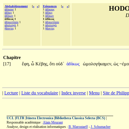
Alphabétiquement
[
«
»
]
Fréquences
[
«
»
]
HODO
ἀδίκους
1
1
ἀδίκους
ἀδίκῳ
1
1
ἀδίκῳ
D
ἀδίκων
1
1
ἀδίκων
ἀδίκως 1
1 ἀδίκως
ἀδικωτέρου
1
1
ἀδικωτέρου
ἀδολεσχῶ
1
1
ἀδολεσχῶ
ᾄδοντες
1
1
ᾄδοντες
Chapitre
[17]
ἔφη,
ὦ
Κέβης,
ὅτι
οὐδ᾽
ἀδίκως
ὡμολογήκαμεν,
ὡς
~ἐμο
|
Lecture
|
Liste du vocabulaire
|
Index inverse
|
Menu
|
Site de Phili
UCL
|
FLTR
|
Itinera Electronica
|
Bibliotheca Classica Selecta (BCS)
|
Responsable académique :
Alain Meurant
Analyse, design et réalisation informatiques :
B. Maroutaeff
-
J. Schumacher