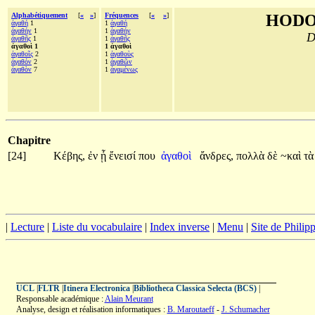
Alphabétiquement
[
«
»
]
Fréquences
[
«
»
]
HODO
ἀγαθή
1
1
ἀγαθή
ἀγαθήν
1
1
ἀγαθήν
D
ἀγαθῆς
1
1
ἀγαθῆς
ἀγαθοὶ 1
1 ἀγαθοὶ
ἀγαθοῖς
2
1
ἀγαθοὺς
ἀγαθόν
2
1
ἀγαθῶν
ἀγαθὸν
7
1
ἀγαμένως
Chapitre
[24]
Κέβης,
ἐν
ᾗ
ἔνεισί
που
ἀγαθοὶ
ἄνδρες,
πολλὰ
δὲ
~καὶ
τὰ
|
Lecture
|
Liste du vocabulaire
|
Index inverse
|
Menu
|
Site de Phili
UCL
|
FLTR
|
Itinera Electronica
|
Bibliotheca Classica Selecta (BCS)
|
Responsable académique :
Alain Meurant
Analyse, design et réalisation informatiques :
B. Maroutaeff
-
J. Schumacher