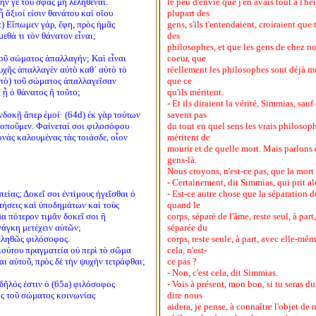
λήν γε τοῦ σφᾶς μὴ λεληθέναι.
le peu d'envie que j'en avais tout à l'he
ᾗ ἄξιοί εἰσιν θανάτου καὶ οἵου
plupart des
) Εἴπωμεν γάρ, ἔφη, πρὸς ἡμᾶς
gens, s'ils t'entendaient, croiraient que
μεθά τι τὸν θάνατον εἶναι;
des
philosophes, et que les gens de chez no
τοῦ σώματος ἀπαλλαγήν; Καὶ εἶναι
coeur, que
ψυχῆς ἀπαλλαγὲν αὐτὸ καθ᾽ αὑτὸ τὸ
réellement les philosophes sont déjà mor
ἀπὸ) τοῦ σώματος ἀπαλλαγεῖσαν
que ce
 ᾖ ὁ θάνατος ἢ τοῦτο;
qu'ils méritent.
- Et ils diraient la vérité, Simmias, sauf 
υνδοκῇ ἅπερ ἐμοί· (64d) ἐκ γὰρ τούτων
savent pas
κοποῦμεν. Φαίνεταί σοι φιλοσόφου
du tout en quel sens les vrais philosoph
ονὰς καλουμένας τὰς τοιάσδε, οἷον
méritent de
mourir et de quelle mort. Mais parlons
gens-là.
Nous croyons, n'est-ce pas, que la mort
- Certainement, dit Simmias, qui prit alo
πείας; Δοκεῖ σοι ἐντίμους ἡγεῖσθαι ὁ
- Est-ce autre chose que la séparation d
τήσεις καὶ ὑποδημάτων καὶ τοὺς
quand le
α πότερον τιμᾶν δοκεῖ σοι ἢ
corps, séparé de l'âme, reste seul, à par
νάγκη μετέχειν αὐτῶν;
séparée du
ληθῶς φιλόσοφος.
corps, reste seule, à part, avec elle-mê
οιούτου πραγματεία οὐ περὶ τὸ σῶμα
cela, n'est-
αι αὐτοῦ, πρὸς δὲ τὴν ψυχὴν τετράφθαι;
ce pas ?
- Non, c'est cela, dit Simmias.
 δῆλός ἐστιν ὁ (65a) φιλόσοφος
- Vois à présent, mon bon, si tu seras 
ῆς τοῦ σώματος κοινωνίας
dire nous
aidera, je pense, à connaître l'objet de 