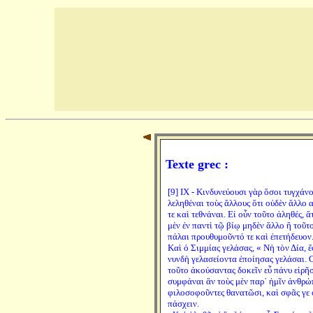
Texte grec :
[9] IX - Κινδυνεύουσι γὰρ ὅσοι τυγχά
λεληθέναι τοὺς ἄλλους ὅτι οὐδὲν ἄλλο 
τε καὶ τεθνάναι. Εἰ οὖν τοῦτο ἀληθές, 
μὲν ἐν παντὶ τῷ βίῳ μηδὲν ἄλλο ἢ τοῦτ
πάλαι προυθυμοῦντό τε καὶ ἐπετήδευον.
Καὶ ὁ Σιμμίας γελάσας, « Νὴ τὸν Δία, ἔ
νυνδὴ γελασείοντα ἐποίησας γελάσαι. 
τοῦτο ἀκούσαντας δοκεῖν εὖ πάνυ εἰρῆσ
συμφάναι ἂν τοὺς μὲν παρ᾽ ἡμῖν ἀνθρώπ
φιλοσοφοῦντες θανατῶσι, καὶ σφᾶς γε ο
πάσχειν.