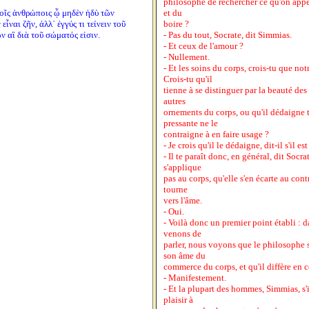
philosophe de rechercher ce qu'on app
λλοῖς ἀνθρώποις ᾧ μηδὲν ἡδὺ τῶν
et du
ἶναι ζῆν, ἀλλ᾽ ἐγγύς τι τείνειν τοῦ
boire ?
 αἳ διὰ τοῦ σώματός εἰσιν.
- Pas du tout, Socrate, dit Simmias.
- Et ceux de l'amour ?
- Nullement.
- Et les soins du corps, crois-tu que no
Crois-tu qu'il
tienne à se distinguer par la beauté des 
autres
ornements du corps, ou qu'il dédaigne t
pressante ne le
contraigne à en faire usage ?
- Je crois qu'il le dédaigne, dit-il s'il 
- Il te paraît donc, en général, dit Socr
s'applique
pas au corps, qu'elle s'en écarte au cont
tourne
vers l'âme.
- Oui.
- Voilà donc un premier point établi : 
venons de
parler, nous voyons que le philosophe s
son âme du
commerce du corps, et qu'il diffère en 
- Manifestement.
- Et la plupart des hommes, Simmias, s
plaisir à