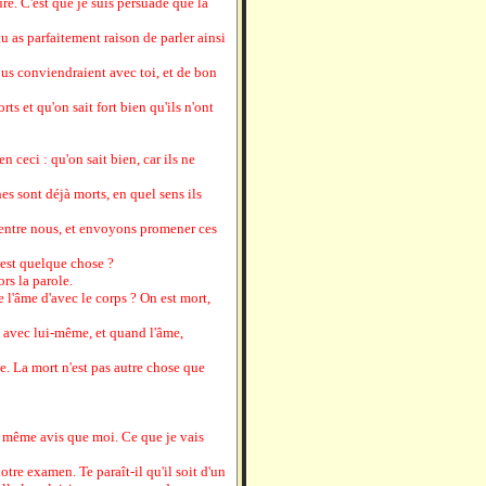
ure. C'est que je suis persuadé que la
 tu as parfaitement raison de parler ainsi
us conviendraient avec toi, et de bon
ts et qu'on sait fort bien qu'ils n'ont
en ceci : qu'on sait bien, car ils ne
es sont déjà morts, en quel sens ils
 entre nous, et envoyons promener ces
 est quelque chose ?
rs la parole.
e l'âme d'avec le corps ? On est mort,
t, avec lui-même, et quand l'âme,
me. La mort n'est pas autre chose que
du même avis que moi. Ce que je vais
notre examen. Te paraît-il qu'il soit d'un