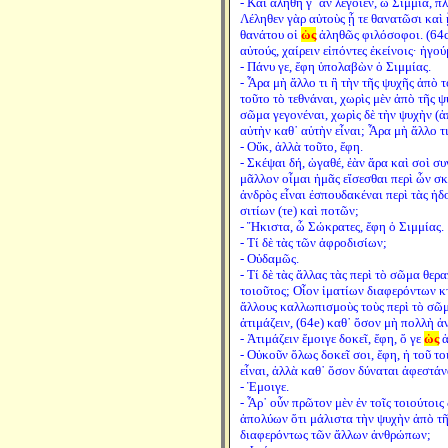
- Καὶ ἀληθῆ γ᾽ ἂν λέγοιεν, ὦ Σιμμία, π
Λέληθεν γὰρ αὐτοὺς ᾗ τε θανατῶσι καὶ 
θανάτου οἱ
ὡς
ἀληθῶς φιλόσοφοι. (64c
αὐτούς, χαίρειν εἰπόντες ἐκείνοις· ἡγού
- Πάνυ γε, ἔφη ὑπολαβὼν ὁ Σιμμίας.
- Ἆρα μὴ ἄλλο τι ἢ τὴν τῆς ψυχῆς ἀπὸ 
τοῦτο τὸ τεθνάναι, χωρὶς μὲν ἀπὸ τῆς 
σῶμα γεγονέναι, χωρὶς δὲ τὴν ψυχὴν (
αὐτὴν καθ᾽ αὑτὴν εἶναι; Ἆρα μὴ ἄλλο τι
- Οὔκ, ἀλλὰ τοῦτο, ἔφη.
- Σκέψαι δή, ὠγαθέ, ἐὰν ἄρα καὶ σοὶ σ
μᾶλλον οἶμαι ἡμᾶς εἴσεσθαι περὶ ὧν σ
ἀνδρὸς εἶναι ἐσπουδακέναι περὶ τὰς ἡδ
σιτίων (τe) καὶ ποτῶν;
- Ἥκιστα, ὦ Σώκρατες, ἔφη ὁ Σιμμίας.
- Τί δὲ τὰς τῶν ἀφροδισίων;
- Οὐδαμῶς.
- Τί δὲ τὰς ἄλλας τὰς περὶ τὸ σῶμα θερα
τοιοῦτος; Οἷον ἱματίων διαφερόντων κ
ἄλλους καλλωπισμοὺς τοὺς περὶ τὸ σῶμ
ἀτιμάζειν, (64e) καθ᾽ ὅσον μὴ πολλὴ ἀ
- Ἀτιμάζειν ἔμοιγε δοκεῖ, ἔφη, ὅ γε
ὡς
ἀ
- Οὐκοῦν ὅλως δοκεῖ σοι, ἔφη, ἡ τοῦ τ
εἶναι, ἀλλὰ καθ᾽ ὅσον δύναται ἀφεστάν
- Ἐμοιγε.
- Ἆρ᾽ οὖν πρῶτον μὲν ἐν τοῖς τοιούτοις
ἀπολύων ὅτι μάλιστα τὴν ψυχὴν ἀπὸ τ
διαφερόντως τῶν ἄλλων ἀνθρώπων;