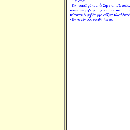
- Φαίνεται.
- Καὶ δοκεῖ γέ που, ὦ Σιμμία, τοῖς πο
τοιούτων μηδὲ μετέχει αὐτῶν οὐκ ἄξιον ε
τεθνάναι ὁ μηδὲν φροντίζων τῶν ἡδονῶν
- Πάνυ μὲν οὖν ἀληθῆ λέγεις.