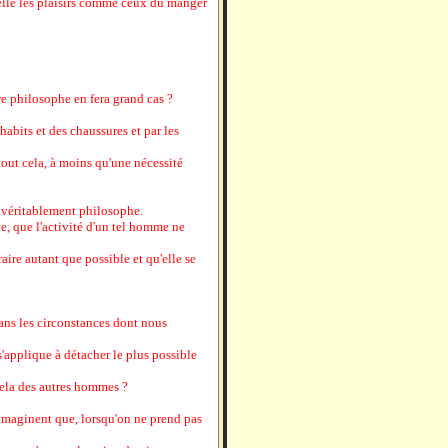
elle les plaisirs comme ceux du manger
tre philosophe en fera grand cas ?
habits et des chaussures et par les
out cela, à moins qu'une nécessité
est véritablement philosophe.
ate, que l'activité d'un tel homme ne
raire autant que possible et qu'elle se
dans les circonstances dont nous
'applique à détacher le plus possible
cela des autres hommes ?
'imaginent que, lorsqu'on ne prend pas