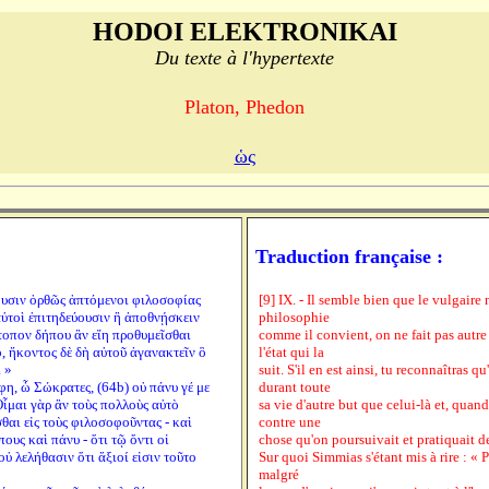
HODOI ELEKTRONIKAI
Du texte à l'hypertexte
Platon, Phedon
ὡς
Traduction française :
νουσιν ὀρθῶς ἁπτόμενοι φιλοσοφίας
[9] IX. - Il semble bien que le vulgaire
αὐτοὶ ἐπιτηδεύουσιν ἢ ἀποθνῄσκειν
philosophie
ἄτοπον δήπου ἂν εἴη προθυμεῖσθαι
comme il convient, on ne fait pas autre
ο, ἥκοντος δὲ δὴ αὐτοῦ ἀγανακτεῖν ὃ
l'état qui la
 »
suit. S'il en est ainsi, tu reconnaîtras q
φη, ὦ Σώκρατες, (64b) οὐ πάνυ γέ με
durant toute
Οἶμαι γὰρ ἂν τοὺς πολλοὺς αὐτὸ
sa vie d'autre but que celui-là et, quand
θαι εἰς τοὺς φιλοσοφοῦντας - καὶ
contre une
ους καὶ πάνυ - ὅτι τῷ ὄντι οἱ
chose qu'on poursuivait et pratiquait 
ὐ λελήθασιν ὅτι ἄξιοί εἰσιν τοῦτο
Sur quoi Simmias s'étant mis à rire : « Par
malgré