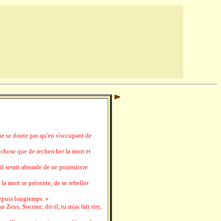
 ne se doute pas qu'en s'occupant de
 chose que de rechercher la mort et
u'il serait absurde de ne poursuivre
 la mort se présente, de se rebeller
depuis longtemps. »
 Zeus, Socrate, dit-il, tu m'as fait rire,