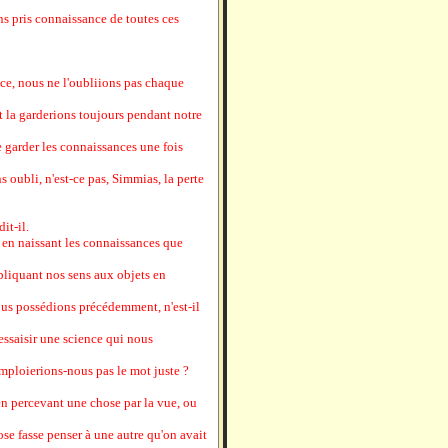
s pris connaissance de toutes ces
ance, nous ne l'oubliions pas chaque
et la garderions toujours pendant notre
e garder les connaissances une fois
s oubli, n'est-ce pas, Simmias, la perte
it-il.
 en naissant les connaissances que
pliquant nos sens aux objets en
ous possédions précédemment, n'est-il
essaisir une science qui nous
'emploierions-nous pas le mot juste ?
 en percevant une chose par la vue, ou
ose fasse penser à une autre qu'on avait