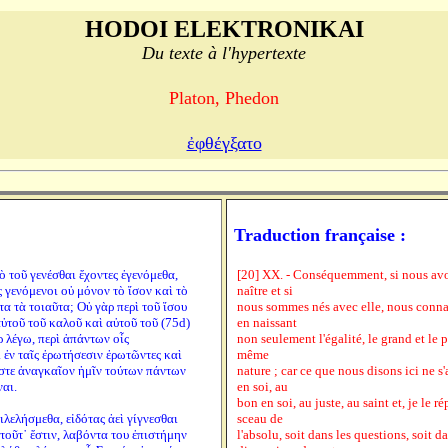
HODOI ELEKTRONIKAI
Du texte à l'hypertexte
Platon, Phedon
ἐφθέγξατο
Traduction française :
ὸ τοῦ γενέσθαι ἔχοντες ἐγενόμεθα,
[20] XX. - Conséquemment, si nous avo
ς γενόμενοι οὐ μόνον τὸ ἴσον καὶ τὸ
naître et si
α τὰ τοιαῦτα; Οὐ γὰρ περὶ τοῦ ἴσου
nous sommes nés avec elle, nous connai
αὐτοῦ τοῦ καλοῦ καὶ αὐτοῦ τοῦ (75d)
en naissant
ρ λέγω, περὶ ἁπάντων οἷς
non seulement l'égalité, le grand et le 
ὶ ἐν ταῖς ἐρωτήσεσιν ἐρωτῶντες καὶ
même
Ὥστε ἀναγκαῖον ἡμῖν τούτων πάντων
nature ; car ce que nous disons ici ne s
ναι.
en soi, au
bon en soi, au juste, au saint et, je le 
πιλελήσμεθα, εἰδότας ἀεὶ γίγνεσθαι
sceau de
ι τοῦτ᾽ ἔστιν, λαβόντα του ἐπιστήμην
l'absolu, soit dans les questions, soit d