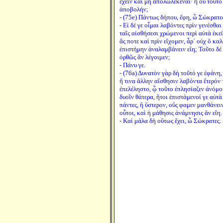
ἔχειν καὶ μὴ ἀπολωλεκέναι· ἢ οὐ τοῦτο
ἀποβολήν;
- (75e) Πάντως δήπου, ἔφη, ὦ Σώκρατες
- Εἰ δέ γε οἶμαι λαβόντες πρὶν γενέσθα
ταῖς αἰσθήσεσι χρώμενοι περὶ αὐτὰ ἐκ
ἅς ποτε καὶ πρὶν εἴχομεν, ἆρ᾽ οὐχ ὃ κα
ἐπιστήμην ἀναλαμβάνειν εἴη; Τοῦτο δέ
ὀρθῶς ἂν λέγοιμεν;
- Πάνυ γε.
- (76a) Δυνατὸν γὰρ δὴ τοῦτό γε ἐφάνη
ἤ τινα ἄλλην αἴσθησιν λαβόντα ἕτερόν 
ἐπελέληστο, ᾧ τοῦτο ἐπλησίαζεν ἀνόμοι
δυοῖν θάτερα, ἤτοι ἐπιστάμενοί γε αὐτὰ
πάντες, ἢ ὕστερον, οὕς φαμεν μανθάνει
οὗτοι, καὶ ἡ μάθησις ἀνάμνησις ἂν εἴη.
- Καὶ μάλα δὴ οὕτως ἔχει, ὦ Σώκρατες.