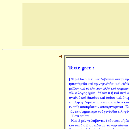
Texte grec :
[20] - Οὐκοῦν εἰ μὲν λαβόντες αὐτὴν πρ
ἠπιστάμεθα καὶ πρὶν γενέσθαι καὶ εὐθὺ
μεῖζον καὶ τὸ ἔλαττον ἀλλὰ καὶ σύμπαντ
νῦν ὁ λόγος ἡμῖν μᾶλλόν τι ἢ καὶ περὶ 
ἀγαθοῦ καὶ δικαίου καὶ ὁσίου καί, ὅπε
ἐπισφραγιζόμεθα τὸ « αὐτὸ ὃ ἔστι » κα
ἐν ταῖς ἀποκρίσεσιν ἀποκρινόμενοι. 
τὰς ἐπιστήμας πρὸ τοῦ γενέσθαι εἰληφέ
- Ἔστι ταῦτα.
- Καὶ εἰ μέν γε λαβόντες ἑκάστοτε μὴ ἐ
καὶ ἀεὶ διὰ βίου εἰδέναι· τὸ γὰρ εἰδένα