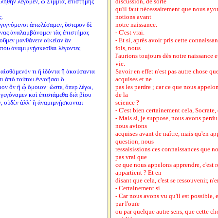
 λήθην λέγομεν, ὦ Σιμμία, ἐπιστήμης
discussion, de sorte
qu'il faut nécessairement que nous ayon
.
notions avant
ι γιγνόμενοι ἀπωλέσαμεν, ὕστερον δὲ
notre naissance.
είνας ἀναλαμβάνομεν τὰς ἐπιστήμας
- C'est vrai.
λοῦμεν μανθάνειν οἰκείαν ἂν
- Et si, après avoir pris cette connaiss
 που ἀναμιμνῄσκεσθαι λέγοντες
fois, nous
l'aurions toujours dès notre naissance 
vie.
, αἰσθόμενόν τι ἢ ἰδόντα ἢ ἀκούσαντα
Savoir en effet n'est pas autre chose qu
τι ἀπὸ τούτου ἐννοῆσαι ὃ
acquises et ne
ον ὂν ἢ ᾧ ὅμοιον· ὥστε, ὅπερ λέγω,
pas les perdre ; car ce que nous appelon
 γεγόναμεν καὶ ἐπιστάμεθα διὰ βίου
de la
ν, οὐδὲν ἀλλ᾽ ἢ ἀναμιμνῄσκονται
science ?
- C'est bien certainement cela, Socrate, d
- Mais si, je suppose, nous avons perdu
nous avions
acquises avant de naître, mais qu'en ap
question, nous
ressaisissions ces connaissances que n
pas vrai que
ce que nous appelons apprendre, c'est r
appartient ? Et en
disant que cela, c'est se ressouvenir, n
- Certainement si.
- Car nous avons vu qu'il est possible,
par l'ouïe
ou par quelque autre sens, que cette ch