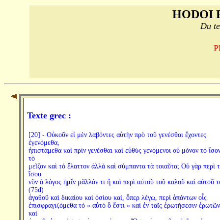
HODOI 
Du te
P
Texte grec :
[20] - Οὐκοῦν εἰ μὲν λαβόντες αὐτὴν πρὸ τοῦ γενέσθαι ἔχοντες
ἐγενόμεθα,
ἠπιστάμεθα καὶ πρὶν γενέσθαι καὶ εὐθὺς γενόμενοι οὐ μόνον τὸ ἴσον
τὸ
μεῖζον καὶ τὸ ἔλαττον ἀλλὰ καὶ σύμπαντα τὰ τοιαῦτα; Οὐ γὰρ περὶ 
ἴσου
νῦν ὁ λόγος ἡμῖν μᾶλλόν τι ἢ καὶ περὶ αὐτοῦ τοῦ καλοῦ καὶ αὐτοῦ τ
(75d)
ἀγαθοῦ καὶ δικαίου καὶ ὁσίου καί, ὅπερ λέγω, περὶ ἁπάντων οἷς
ἐπισφραγιζόμεθα τὸ « αὐτὸ ὃ ἔστι » καὶ ἐν ταῖς ἐρωτήσεσιν ἐρωτῶν
καὶ