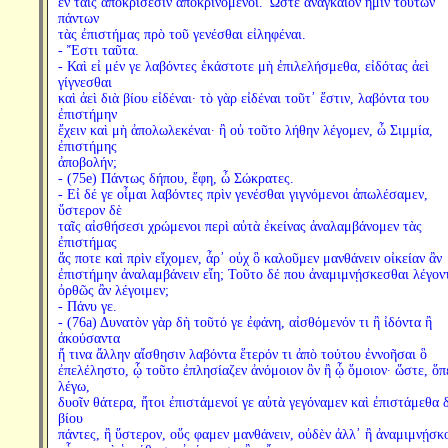
ἐν ταῖς ἀποκρίσεσιν ἀποκρινόμενοι. Ὥστε ἀναγκαῖον ἡμῖν τούτων
πάντων
τὰς ἐπιστήμας πρὸ τοῦ γενέσθαι εἰληφέναι.
- Ἔστι ταῦτα.
- Καὶ εἰ μέν γε λαβόντες ἑκάστοτε μὴ ἐπιλελήσμεθα, εἰδότας ἀεὶ
γίγνεσθαι
καὶ ἀεὶ διὰ βίου εἰδέναι· τὸ γὰρ εἰδέναι τοῦτ᾽ ἔστιν, λαβόντα του
ἐπιστήμην
ἔχειν καὶ μὴ ἀπολωλεκέναι· ἢ οὐ τοῦτο λήθην λέγομεν, ὦ Σιμμία,
ἐπιστήμης
ἀποβολήν;
- (75e) Πάντως δήπου, ἔφη, ὦ Σώκρατες.
- Εἰ δέ γε οἶμαι λαβόντες πρὶν γενέσθαι γιγνόμενοι ἀπωλέσαμεν,
ὕστερον δὲ
ταῖς αἰσθήσεσι χρώμενοι περὶ αὐτὰ ἐκείνας ἀναλαμβάνομεν τὰς
ἐπιστήμας
ἅς ποτε καὶ πρὶν εἴχομεν, ἆρ᾽ οὐχ ὃ καλοῦμεν μανθάνειν οἰκείαν ἂν
ἐπιστήμην ἀναλαμβάνειν εἴη; Τοῦτο δέ που ἀναμιμνῄσκεσθαι λέγον
ὀρθῶς ἂν λέγοιμεν;
- Πάνυ γε.
- (76a) Δυνατὸν γὰρ δὴ τοῦτό γε ἐφάνη, αἰσθόμενόν τι ἢ ἰδόντα ἢ
ἀκούσαντα
ἤ τινα ἄλλην αἴσθησιν λαβόντα ἕτερόν τι ἀπὸ τούτου ἐννοῆσαι ὃ
ἐπελέληστο, ᾧ τοῦτο ἐπλησίαζεν ἀνόμοιον ὂν ἢ ᾧ ὅμοιον· ὥστε, ὅπ
λέγω,
δυοῖν θάτερα, ἤτοι ἐπιστάμενοί γε αὐτὰ γεγόναμεν καὶ ἐπιστάμεθα 
βίου
πάντες, ἢ ὕστερον, οὕς φαμεν μανθάνειν, οὐδὲν ἀλλ᾽ ἢ ἀναμιμνῄσκ