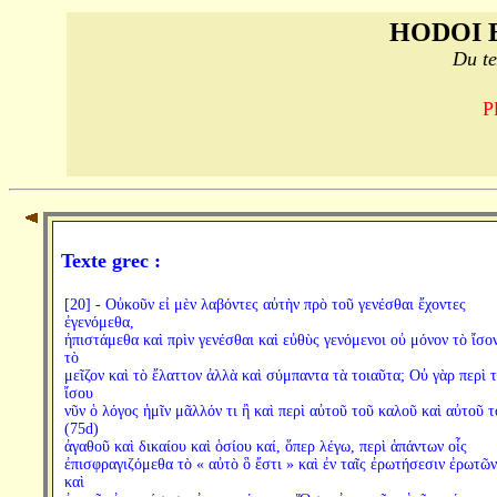
HODOI 
Du te
P
Texte grec :
[20] - Οὐκοῦν εἰ μὲν λαβόντες αὐτὴν πρὸ τοῦ γενέσθαι ἔχοντες
ἐγενόμεθα,
ἠπιστάμεθα καὶ πρὶν γενέσθαι καὶ εὐθὺς γενόμενοι οὐ μόνον τὸ ἴσον
τὸ
μεῖζον καὶ τὸ ἔλαττον ἀλλὰ καὶ σύμπαντα τὰ τοιαῦτα; Οὐ γὰρ περὶ 
ἴσου
νῦν ὁ λόγος ἡμῖν μᾶλλόν τι ἢ καὶ περὶ αὐτοῦ τοῦ καλοῦ καὶ αὐτοῦ τ
(75d)
ἀγαθοῦ καὶ δικαίου καὶ ὁσίου καί, ὅπερ λέγω, περὶ ἁπάντων οἷς
ἐπισφραγιζόμεθα τὸ « αὐτὸ ὃ ἔστι » καὶ ἐν ταῖς ἐρωτήσεσιν ἐρωτῶν
καὶ