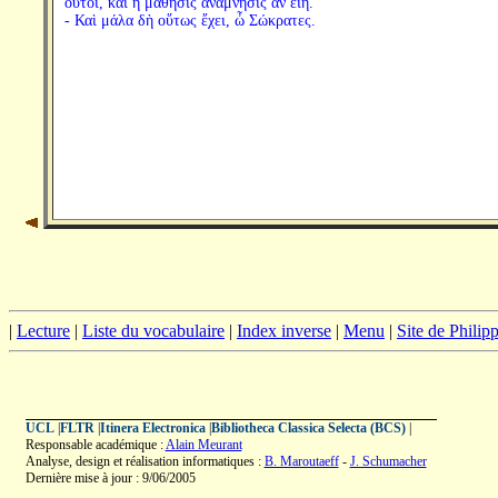
οὗτοι, καὶ ἡ μάθησις ἀνάμνησις ἂν εἴη.
- Καὶ μάλα δὴ οὕτως ἔχει, ὦ Σώκρατες.
|
Lecture
|
Liste du vocabulaire
|
Index inverse
|
Menu
|
Site de Phili
UCL
|
FLTR
|
Itinera Electronica
|
Bibliotheca Classica Selecta (BCS)
|
Responsable académique :
Alain Meurant
Analyse, design et réalisation informatiques :
B. Maroutaeff
-
J. Schumacher
Dernière mise à jour : 9/06/2005