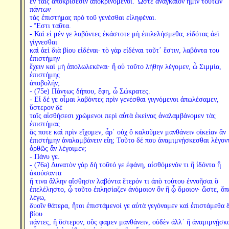
ἐν ταῖς ἀποκρίσεσιν ἀποκρινόμενοι. Ὥστε ἀναγκαῖον ἡμῖν τούτων
πάντων
τὰς ἐπιστήμας πρὸ τοῦ γενέσθαι εἰληφέναι.
- Ἔστι ταῦτα.
- Καὶ εἰ μέν γε λαβόντες ἑκάστοτε μὴ ἐπιλελήσμεθα, εἰδότας ἀεὶ
γίγνεσθαι
καὶ ἀεὶ διὰ βίου εἰδέναι· τὸ γὰρ εἰδέναι τοῦτ᾽ ἔστιν, λαβόντα του
ἐπιστήμην
ἔχειν καὶ μὴ ἀπολωλεκέναι· ἢ οὐ τοῦτο λήθην λέγομεν, ὦ Σιμμία,
ἐπιστήμης
ἀποβολήν;
- (75e) Πάντως δήπου, ἔφη, ὦ Σώκρατες.
- Εἰ δέ γε οἶμαι λαβόντες πρὶν γενέσθαι γιγνόμενοι ἀπωλέσαμεν,
ὕστερον δὲ
ταῖς αἰσθήσεσι χρώμενοι περὶ αὐτὰ ἐκείνας ἀναλαμβάνομεν τὰς
ἐπιστήμας
ἅς ποτε καὶ πρὶν εἴχομεν, ἆρ᾽ οὐχ ὃ καλοῦμεν μανθάνειν οἰκείαν ἂν
ἐπιστήμην ἀναλαμβάνειν εἴη; Τοῦτο δέ που ἀναμιμνῄσκεσθαι λέγον
ὀρθῶς ἂν λέγοιμεν;
- Πάνυ γε.
- (76a) Δυνατὸν γὰρ δὴ τοῦτό γε ἐφάνη, αἰσθόμενόν τι ἢ ἰδόντα ἢ
ἀκούσαντα
ἤ τινα ἄλλην αἴσθησιν λαβόντα ἕτερόν τι ἀπὸ τούτου ἐννοῆσαι ὃ
ἐπελέληστο, ᾧ τοῦτο ἐπλησίαζεν ἀνόμοιον ὂν ἢ ᾧ ὅμοιον· ὥστε, ὅπ
λέγω,
δυοῖν θάτερα, ἤτοι ἐπιστάμενοί γε αὐτὰ γεγόναμεν καὶ ἐπιστάμεθα 
βίου
πάντες, ἢ ὕστερον, οὕς φαμεν μανθάνειν, οὐδὲν ἀλλ᾽ ἢ ἀναμιμνῄσκ