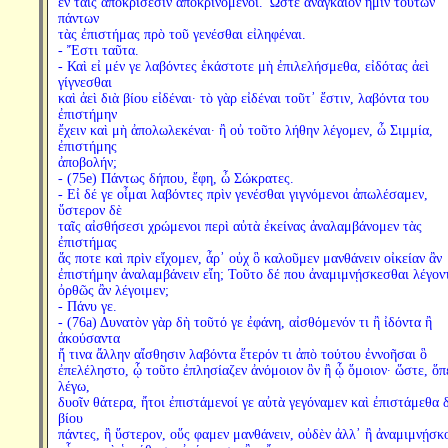
ἐν ταῖς ἀποκρίσεσιν ἀποκρινόμενοι. Ὥστε ἀναγκαῖον ἡμῖν τούτων
πάντων
τὰς ἐπιστήμας πρὸ τοῦ γενέσθαι εἰληφέναι.
- Ἔστι ταῦτα.
- Καὶ εἰ μέν γε λαβόντες ἑκάστοτε μὴ ἐπιλελήσμεθα, εἰδότας ἀεὶ
γίγνεσθαι
καὶ ἀεὶ διὰ βίου εἰδέναι· τὸ γὰρ εἰδέναι τοῦτ᾽ ἔστιν, λαβόντα του
ἐπιστήμην
ἔχειν καὶ μὴ ἀπολωλεκέναι· ἢ οὐ τοῦτο λήθην λέγομεν, ὦ Σιμμία,
ἐπιστήμης
ἀποβολήν;
- (75e) Πάντως δήπου, ἔφη, ὦ Σώκρατες.
- Εἰ δέ γε οἶμαι λαβόντες πρὶν γενέσθαι γιγνόμενοι ἀπωλέσαμεν,
ὕστερον δὲ
ταῖς αἰσθήσεσι χρώμενοι περὶ αὐτὰ ἐκείνας ἀναλαμβάνομεν τὰς
ἐπιστήμας
ἅς ποτε καὶ πρὶν εἴχομεν, ἆρ᾽ οὐχ ὃ καλοῦμεν μανθάνειν οἰκείαν ἂν
ἐπιστήμην ἀναλαμβάνειν εἴη; Τοῦτο δέ που ἀναμιμνῄσκεσθαι λέγον
ὀρθῶς ἂν λέγοιμεν;
- Πάνυ γε.
- (76a) Δυνατὸν γὰρ δὴ τοῦτό γε ἐφάνη, αἰσθόμενόν τι ἢ ἰδόντα ἢ
ἀκούσαντα
ἤ τινα ἄλλην αἴσθησιν λαβόντα ἕτερόν τι ἀπὸ τούτου ἐννοῆσαι ὃ
ἐπελέληστο, ᾧ τοῦτο ἐπλησίαζεν ἀνόμοιον ὂν ἢ ᾧ ὅμοιον· ὥστε, ὅπ
λέγω,
δυοῖν θάτερα, ἤτοι ἐπιστάμενοί γε αὐτὰ γεγόναμεν καὶ ἐπιστάμεθα 
βίου
πάντες, ἢ ὕστερον, οὕς φαμεν μανθάνειν, οὐδὲν ἀλλ᾽ ἢ ἀναμιμνῄσκ