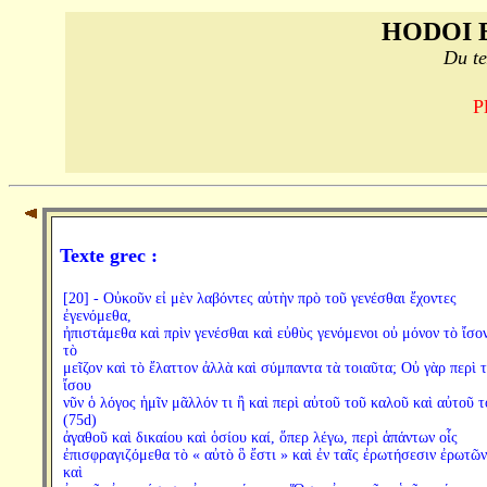
HODOI 
Du te
P
Texte grec :
[20] - Οὐκοῦν εἰ μὲν λαβόντες αὐτὴν πρὸ τοῦ γενέσθαι ἔχοντες
ἐγενόμεθα,
ἠπιστάμεθα καὶ πρὶν γενέσθαι καὶ εὐθὺς γενόμενοι οὐ μόνον τὸ ἴσον
τὸ
μεῖζον καὶ τὸ ἔλαττον ἀλλὰ καὶ σύμπαντα τὰ τοιαῦτα; Οὐ γὰρ περὶ 
ἴσου
νῦν ὁ λόγος ἡμῖν μᾶλλόν τι ἢ καὶ περὶ αὐτοῦ τοῦ καλοῦ καὶ αὐτοῦ τ
(75d)
ἀγαθοῦ καὶ δικαίου καὶ ὁσίου καί, ὅπερ λέγω, περὶ ἁπάντων οἷς
ἐπισφραγιζόμεθα τὸ « αὐτὸ ὃ ἔστι » καὶ ἐν ταῖς ἐρωτήσεσιν ἐρωτῶν
καὶ