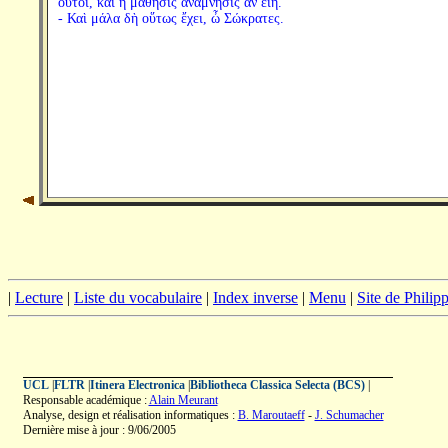
οὗτοι, καὶ ἡ μάθησις ἀνάμνησις ἂν εἴη.
- Καὶ μάλα δὴ οὕτως ἔχει, ὦ Σώκρατες.
|
Lecture
|
Liste du vocabulaire
|
Index inverse
|
Menu
|
Site de Phili
UCL
|
FLTR
|
Itinera Electronica
|
Bibliotheca Classica Selecta (BCS)
|
Responsable académique :
Alain Meurant
Analyse, design et réalisation informatiques :
B. Maroutaeff
-
J. Schumacher
Dernière mise à jour : 9/06/2005