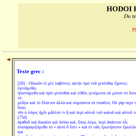
HODOI 
Du te
P
Texte grec :
[20] - Οὐκοῦν εἰ μὲν λαβόντες αὐτὴν πρὸ τοῦ γενέσθαι ἔχοντες
ἐγενόμεθα,
ἠπιστάμεθα καὶ πρὶν γενέσθαι καὶ εὐθὺς γενόμενοι οὐ μόνον τὸ ἴσον
τὸ
μεῖζον καὶ τὸ ἔλαττον ἀλλὰ καὶ σύμπαντα τὰ τοιαῦτα; Οὐ γὰρ περὶ 
ἴσου
νῦν ὁ λόγος ἡμῖν μᾶλλόν τι ἢ καὶ περὶ αὐτοῦ τοῦ καλοῦ καὶ αὐτοῦ τ
(75d)
ἀγαθοῦ καὶ δικαίου καὶ ὁσίου καί, ὅπερ λέγω, περὶ ἁπάντων οἷς
ἐπισφραγιζόμεθα τὸ « αὐτὸ ὃ ἔστι » καὶ ἐν ταῖς ἐρωτήσεσιν ἐρωτῶν
καὶ