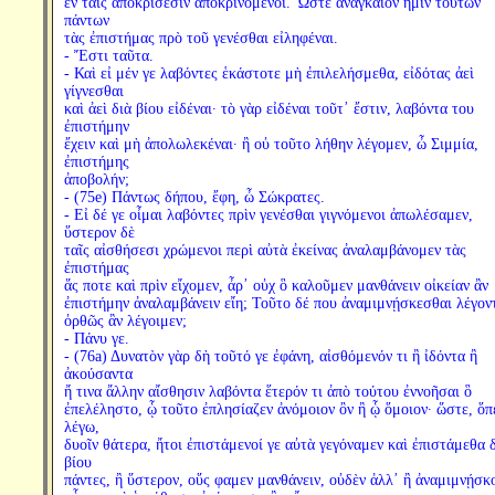
ἐν ταῖς ἀποκρίσεσιν ἀποκρινόμενοι. Ὥστε ἀναγκαῖον ἡμῖν τούτων
πάντων
τὰς ἐπιστήμας πρὸ τοῦ γενέσθαι εἰληφέναι.
- Ἔστι ταῦτα.
- Καὶ εἰ μέν γε λαβόντες ἑκάστοτε μὴ ἐπιλελήσμεθα, εἰδότας ἀεὶ
γίγνεσθαι
καὶ ἀεὶ διὰ βίου εἰδέναι· τὸ γὰρ εἰδέναι τοῦτ᾽ ἔστιν, λαβόντα του
ἐπιστήμην
ἔχειν καὶ μὴ ἀπολωλεκέναι· ἢ οὐ τοῦτο λήθην λέγομεν, ὦ Σιμμία,
ἐπιστήμης
ἀποβολήν;
- (75e) Πάντως δήπου, ἔφη, ὦ Σώκρατες.
- Εἰ δέ γε οἶμαι λαβόντες πρὶν γενέσθαι γιγνόμενοι ἀπωλέσαμεν,
ὕστερον δὲ
ταῖς αἰσθήσεσι χρώμενοι περὶ αὐτὰ ἐκείνας ἀναλαμβάνομεν τὰς
ἐπιστήμας
ἅς ποτε καὶ πρὶν εἴχομεν, ἆρ᾽ οὐχ ὃ καλοῦμεν μανθάνειν οἰκείαν ἂν
ἐπιστήμην ἀναλαμβάνειν εἴη; Τοῦτο δέ που ἀναμιμνῄσκεσθαι λέγον
ὀρθῶς ἂν λέγοιμεν;
- Πάνυ γε.
- (76a) Δυνατὸν γὰρ δὴ τοῦτό γε ἐφάνη, αἰσθόμενόν τι ἢ ἰδόντα ἢ
ἀκούσαντα
ἤ τινα ἄλλην αἴσθησιν λαβόντα ἕτερόν τι ἀπὸ τούτου ἐννοῆσαι ὃ
ἐπελέληστο, ᾧ τοῦτο ἐπλησίαζεν ἀνόμοιον ὂν ἢ ᾧ ὅμοιον· ὥστε, ὅπ
λέγω,
δυοῖν θάτερα, ἤτοι ἐπιστάμενοί γε αὐτὰ γεγόναμεν καὶ ἐπιστάμεθα 
βίου
πάντες, ἢ ὕστερον, οὕς φαμεν μανθάνειν, οὐδὲν ἀλλ᾽ ἢ ἀναμιμνῄσκ