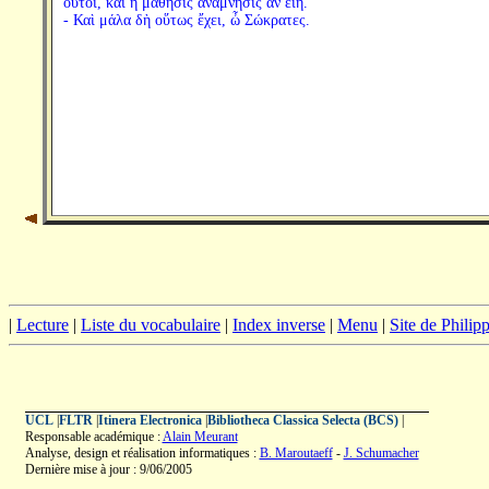
οὗτοι, καὶ ἡ μάθησις ἀνάμνησις ἂν εἴη.
- Καὶ μάλα δὴ οὕτως ἔχει, ὦ Σώκρατες.
|
Lecture
|
Liste du vocabulaire
|
Index inverse
|
Menu
|
Site de Phili
UCL
|
FLTR
|
Itinera Electronica
|
Bibliotheca Classica Selecta (BCS)
|
Responsable académique :
Alain Meurant
Analyse, design et réalisation informatiques :
B. Maroutaeff
-
J. Schumacher
Dernière mise à jour : 9/06/2005