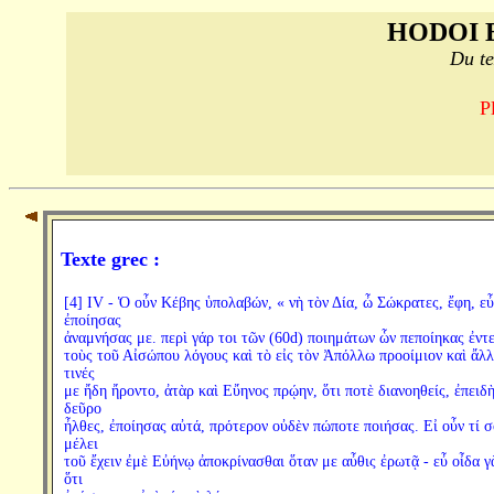
HODOI 
Du te
P
Texte grec :
[4] IV - Ὁ οὖν Κέβης ὑπολαβών, « νὴ τὸν Δία, ὦ Σώκρατες, ἔφη, εὖ
ἐποίησας
ἀναμνήσας με. περὶ γάρ τοι τῶν (60d) ποιημάτων ὧν πεποίηκας ἐντε
τοὺς τοῦ Αἰσώπου λόγους καὶ τὸ εἰς τὸν Ἀπόλλω προοίμιον καὶ ἄλλ
τινές
με ἤδη ἤροντο, ἀτὰρ καὶ Εὔηνος πρῴην, ὅτι ποτὲ διανοηθείς, ἐπειδ
δεῦρο
ἦλθες, ἐποίησας αὐτά, πρότερον οὐδὲν πώποτε ποιήσας. Εἰ οὖν τί σ
μέλει
τοῦ ἔχειν ἐμὲ Εὐήνῳ ἀποκρίνασθαι ὅταν με αὖθις ἐρωτᾷ - εὖ οἶδα γ
ὅτι