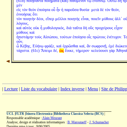
(61b) ποιήσαντα ποιήματα (καὶ) πιθόμενον τῷ ἐνυπνίῳ. Οὕτω δὴ π
μὲν
εἰς τὸν θεὸν ἐποίησα οὗ ἦν ἡ παροῦσα θυσία· μετὰ δὲ τὸν θεόν,
ἐννοήσας ὅτι
τὸν ποιητὴν δέοι, εἴπερ μέλλοι ποιητὴς εἶναι, ποιεῖν μύθους ἀλλ᾽ ο
λόγους,
καὶ αὐτὸς οὐκ ἦ μυθολογικός, διὰ ταῦτα δὴ οὓς προχείρους εἶχον
μύθους καὶ
ἠπιστάμην τοὺς Αἰσώπου, τούτων ἐποίησα οἷς πρώτοις ἐνέτυχον. Τ
οὖν,
ὦ Κέβης, Εὐήνῳ φράζε, καὶ ἐρρῶσθαι καί, ἂν σωφρονῇ, ἐμὲ διώκει
τάχιστα. (61c) Ἄπειμι δέ,
ὡς
ἔοικε, τήμερον· κελεύουσι γὰρ Ἀθηναῖ
|
Lecture
|
Liste du vocabulaire
|
Index inverse
|
Menu
|
Site de Phili
UCL
|
FLTR
|
Itinera Electronica
|
Bibliotheca Classica Selecta (BCS)
|
Responsable académique :
Alain Meurant
Analyse, design et réalisation informatiques :
B. Maroutaeff
-
J. Schumacher
Dernière mise à jour : 9/06/2005