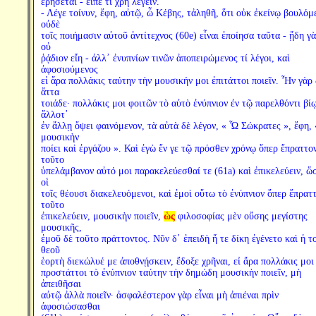
ἐρήσεται - εἰπὲ τί χρὴ λέγειν.
- Λέγε τοίνυν, ἔφη, αὐτῷ, ὦ Κέβης, τἀληθῆ, ὅτι οὐκ ἐκείνῳ βουλόμ
οὐδὲ
τοῖς ποιήμασιν αὐτοῦ ἀντίτεχνος (60e) εἶναι ἐποίησα ταῦτα - ᾔδη γ
οὐ
ῥᾴδιον εἴη - ἀλλ᾽ ἐνυπνίων τινῶν ἀποπειρώμενος τί λέγοι, καὶ
ἀφοσιούμενος
εἰ ἄρα πολλάκις ταύτην τὴν μουσικήν μοι ἐπιτάττοι ποιεῖν. Ἦν γὰρ
ἄττα
τοιάδε· πολλάκις μοι φοιτῶν τὸ αὐτὸ ἐνύπνιον ἐν τῷ παρελθόντι βίῳ
ἄλλοτ᾽
ἐν ἄλλῃ ὄψει φαινόμενον, τὰ αὐτὰ δὲ λέγον, « Ὦ Σώκρατες », ἔφη, 
μουσικὴν
ποίει καὶ ἐργάζου ». Καὶ ἐγὼ ἔν γε τῷ πρόσθεν χρόνῳ ὅπερ ἔπραττο
τοῦτο
ὑπελάμβανον αὐτό μοι παρακελεύεσθαί τε (61a) καὶ ἐπικελεύειν, ὥ
οἱ
τοῖς θέουσι διακελευόμενοι, καὶ ἐμοὶ οὕτω τὸ ἐνύπνιον ὅπερ ἔπρατ
τοῦτο
ἐπικελεύειν, μουσικὴν ποιεῖν,
ὡς
φιλοσοφίας μὲν οὔσης μεγίστης
μουσικῆς,
ἐμοῦ δὲ τοῦτο πράττοντος. Νῦν δ᾽ ἐπειδὴ ἥ τε δίκη ἐγένετο καὶ ἡ τ
θεοῦ
ἑορτὴ διεκώλυέ με ἀποθνῄσκειν, ἔδοξε χρῆναι, εἰ ἄρα πολλάκις μοι
προστάττοι τὸ ἐνύπνιον ταύτην τὴν δημώδη μουσικὴν ποιεῖν, μὴ
ἀπειθῆσαι
αὐτῷ ἀλλὰ ποιεῖν· ἀσφαλέστερον γὰρ εἶναι μὴ ἀπιέναι πρὶν
ἀφοσιώσασθαι