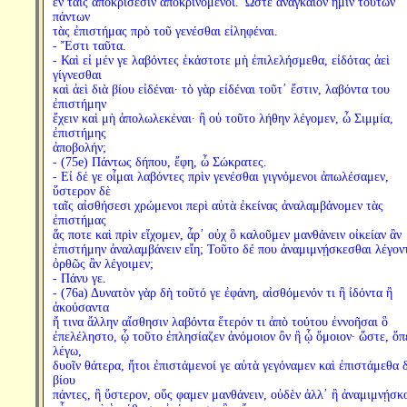
ἐν ταῖς ἀποκρίσεσιν ἀποκρινόμενοι. Ὥστε ἀναγκαῖον ἡμῖν τούτων
πάντων
τὰς ἐπιστήμας πρὸ τοῦ γενέσθαι εἰληφέναι.
- Ἔστι ταῦτα.
- Καὶ εἰ μέν γε λαβόντες ἑκάστοτε μὴ ἐπιλελήσμεθα, εἰδότας ἀεὶ
γίγνεσθαι
καὶ ἀεὶ διὰ βίου εἰδέναι· τὸ γὰρ εἰδέναι τοῦτ᾽ ἔστιν, λαβόντα του
ἐπιστήμην
ἔχειν καὶ μὴ ἀπολωλεκέναι· ἢ οὐ τοῦτο λήθην λέγομεν, ὦ Σιμμία,
ἐπιστήμης
ἀποβολήν;
- (75e) Πάντως δήπου, ἔφη, ὦ Σώκρατες.
- Εἰ δέ γε οἶμαι λαβόντες πρὶν γενέσθαι γιγνόμενοι ἀπωλέσαμεν,
ὕστερον δὲ
ταῖς αἰσθήσεσι χρώμενοι περὶ αὐτὰ ἐκείνας ἀναλαμβάνομεν τὰς
ἐπιστήμας
ἅς ποτε καὶ πρὶν εἴχομεν, ἆρ᾽ οὐχ ὃ καλοῦμεν μανθάνειν οἰκείαν ἂν
ἐπιστήμην ἀναλαμβάνειν εἴη; Τοῦτο δέ που ἀναμιμνῄσκεσθαι λέγον
ὀρθῶς ἂν λέγοιμεν;
- Πάνυ γε.
- (76a) Δυνατὸν γὰρ δὴ τοῦτό γε ἐφάνη, αἰσθόμενόν τι ἢ ἰδόντα ἢ
ἀκούσαντα
ἤ τινα ἄλλην αἴσθησιν λαβόντα ἕτερόν τι ἀπὸ τούτου ἐννοῆσαι ὃ
ἐπελέληστο, ᾧ τοῦτο ἐπλησίαζεν ἀνόμοιον ὂν ἢ ᾧ ὅμοιον· ὥστε, ὅπ
λέγω,
δυοῖν θάτερα, ἤτοι ἐπιστάμενοί γε αὐτὰ γεγόναμεν καὶ ἐπιστάμεθα 
βίου
πάντες, ἢ ὕστερον, οὕς φαμεν μανθάνειν, οὐδὲν ἀλλ᾽ ἢ ἀναμιμνῄσκ