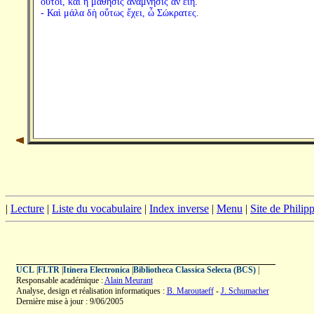
οὗτοι, καὶ ἡ μάθησις ἀνάμνησις ἂν εἴη.
- Καὶ μάλα δὴ οὕτως ἔχει, ὦ Σώκρατες.
|
Lecture
|
Liste du vocabulaire
|
Index inverse
|
Menu
|
Site de Phili
UCL
|
FLTR
|
Itinera Electronica
|
Bibliotheca Classica Selecta (BCS)
|
Responsable académique :
Alain Meurant
Analyse, design et réalisation informatiques :
B. Maroutaeff
-
J. Schumacher
Dernière mise à jour : 9/06/2005