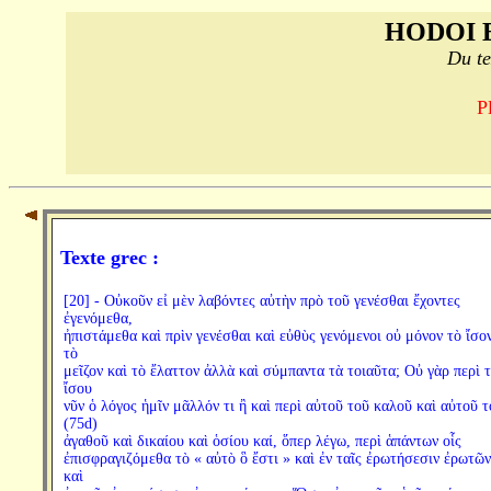
HODOI 
Du te
P
Texte grec :
[20] - Οὐκοῦν εἰ μὲν λαβόντες αὐτὴν πρὸ τοῦ γενέσθαι ἔχοντες
ἐγενόμεθα,
ἠπιστάμεθα καὶ πρὶν γενέσθαι καὶ εὐθὺς γενόμενοι οὐ μόνον τὸ ἴσον
τὸ
μεῖζον καὶ τὸ ἔλαττον ἀλλὰ καὶ σύμπαντα τὰ τοιαῦτα; Οὐ γὰρ περὶ 
ἴσου
νῦν ὁ λόγος ἡμῖν μᾶλλόν τι ἢ καὶ περὶ αὐτοῦ τοῦ καλοῦ καὶ αὐτοῦ τ
(75d)
ἀγαθοῦ καὶ δικαίου καὶ ὁσίου καί, ὅπερ λέγω, περὶ ἁπάντων οἷς
ἐπισφραγιζόμεθα τὸ « αὐτὸ ὃ ἔστι » καὶ ἐν ταῖς ἐρωτήσεσιν ἐρωτῶν
καὶ