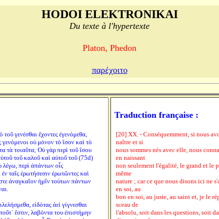
HODOI ELEKTRONIKAI
Du texte à l'hypertexte
Platon, Phedon
παρέχοιτο
Traduction française :
ὸ τοῦ γενέσθαι ἔχοντες ἐγενόμεθα,
[20] XX. - Conséquemment, si nous avo
ς γενόμενοι οὐ μόνον τὸ ἴσον καὶ τὸ
naître et si
α τὰ τοιαῦτα; Οὐ γὰρ περὶ τοῦ ἴσου
nous sommes nés avec elle, nous connai
αὐτοῦ τοῦ καλοῦ καὶ αὐτοῦ τοῦ (75d)
en naissant
ρ λέγω, περὶ ἁπάντων οἷς
non seulement l'égalité, le grand et le 
ὶ ἐν ταῖς ἐρωτήσεσιν ἐρωτῶντες καὶ
même
Ὥστε ἀναγκαῖον ἡμῖν τούτων πάντων
nature ; car ce que nous disons ici ne s
ναι.
en soi, au
bon en soi, au juste, au saint et, je le 
πιλελήσμεθα, εἰδότας ἀεὶ γίγνεσθαι
sceau de
ι τοῦτ᾽ ἔστιν, λαβόντα του ἐπιστήμην
l'absolu, soit dans les questions, soit d