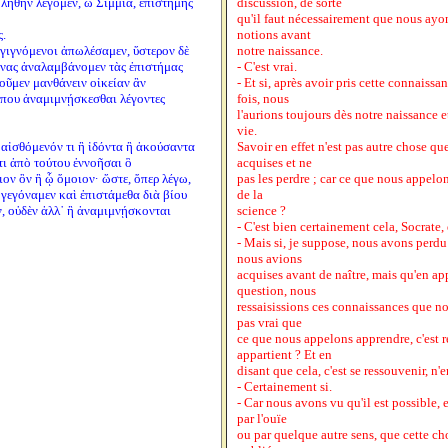
 λήθην λέγομεν, ὦ Σιμμία, ἐπιστήμης
discussion, de sorte
qu'il faut nécessairement que nous ayon
.
notions avant
ι γιγνόμενοι ἀπωλέσαμεν, ὕστερον δὲ
notre naissance.
είνας ἀναλαμβάνομεν τὰς ἐπιστήμας
- C'est vrai.
λοῦμεν μανθάνειν οἰκείαν ἂν
- Et si, après avoir pris cette connaiss
 που ἀναμιμνῄσκεσθαι λέγοντες
fois, nous
l'aurions toujours dès notre naissance 
vie.
, αἰσθόμενόν τι ἢ ἰδόντα ἢ ἀκούσαντα
Savoir en effet n'est pas autre chose qu
τι ἀπὸ τούτου ἐννοῆσαι ὃ
acquises et ne
ον ὂν ἢ ᾧ ὅμοιον· ὥστε, ὅπερ λέγω,
pas les perdre ; car ce que nous appelon
 γεγόναμεν καὶ ἐπιστάμεθα διὰ βίου
de la
ν, οὐδὲν ἀλλ᾽ ἢ ἀναμιμνῄσκονται
science ?
- C'est bien certainement cela, Socrate, d
- Mais si, je suppose, nous avons perdu
nous avions
acquises avant de naître, mais qu'en ap
question, nous
ressaisissions ces connaissances que n
pas vrai que
ce que nous appelons apprendre, c'est r
appartient ? Et en
disant que cela, c'est se ressouvenir, n
- Certainement si.
- Car nous avons vu qu'il est possible,
par l'ouïe
ou par quelque autre sens, que cette ch