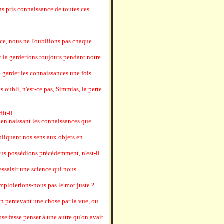
s pris connaissance de toutes ces
ance, nous ne l'oubliions pas chaque
et la garderions toujours pendant notre
e garder les connaissances une fois
s oubli, n'est-ce pas, Simmias, la perte
it-il.
 en naissant les connaissances que
pliquant nos sens aux objets en
ous possédions précédemment, n'est-il
essaisir une science qui nous
'emploierions-nous pas le mot juste ?
 en percevant une chose par la vue, ou
ose fasse penser à une autre qu'on avait