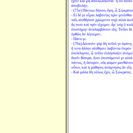
ἔχειν καὶ μὴ ἀπολωλεκέναι· ἢ οὐ τοῦτο
ἀποβολήν;
- (75e) Πάντως δήπου, ἔφη, ὦ Σώκρατες
- Εἰ δέ γε οἶμαι λαβόντες πρὶν γενέσθα
ταῖς αἰσθήσεσι χρώμενοι περὶ αὐτὰ ἐκ
ἅς ποτε καὶ πρὶν εἴχομεν, ἆρ᾽ οὐχ ὃ κα
ἐπιστήμην ἀναλαμβάνειν εἴη; Τοῦτο δέ
ὀρθῶς ἂν λέγοιμεν;
- Πάνυ γε.
- (76a) Δυνατὸν γὰρ δὴ τοῦτό γε ἐφάνη
ἤ τινα ἄλλην αἴσθησιν λαβόντα ἕτερόν 
ἐπελέληστο, ᾧ τοῦτο ἐπλησίαζεν ἀνόμοι
δυοῖν θάτερα, ἤτοι ἐπιστάμενοί γε αὐτὰ
πάντες, ἢ ὕστερον, οὕς φαμεν μανθάνει
οὗτοι, καὶ ἡ μάθησις ἀνάμνησις ἂν εἴη.
- Καὶ μάλα δὴ οὕτως ἔχει, ὦ Σώκρατες.