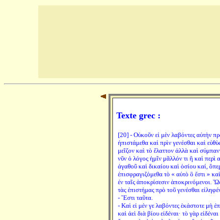
Texte grec :
[20] - Οὐκοῦν εἰ μὲν λαβόντες αὐτὴν πρ
ἠπιστάμεθα καὶ πρὶν γενέσθαι καὶ εὐθὺ
μεῖζον καὶ τὸ ἔλαττον ἀλλὰ καὶ σύμπαντ
νῦν ὁ λόγος ἡμῖν μᾶλλόν τι ἢ καὶ περὶ 
ἀγαθοῦ καὶ δικαίου καὶ ὁσίου καί, ὅπε
ἐπισφραγιζόμεθα τὸ « αὐτὸ ὃ ἔστι » κα
ἐν ταῖς ἀποκρίσεσιν ἀποκρινόμενοι. 
τὰς ἐπιστήμας πρὸ τοῦ γενέσθαι εἰληφέ
- Ἔστι ταῦτα.
- Καὶ εἰ μέν γε λαβόντες ἑκάστοτε μὴ ἐ
καὶ ἀεὶ διὰ βίου εἰδέναι· τὸ γὰρ εἰδένα