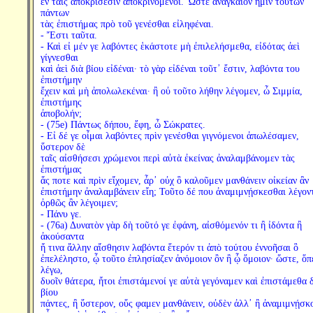
ἐν ταῖς ἀποκρίσεσιν ἀποκρινόμενοι. Ὥστε ἀναγκαῖον ἡμῖν τούτων
πάντων
τὰς ἐπιστήμας πρὸ τοῦ γενέσθαι εἰληφέναι.
- Ἔστι ταῦτα.
- Καὶ εἰ μέν γε λαβόντες ἑκάστοτε μὴ ἐπιλελήσμεθα, εἰδότας ἀεὶ
γίγνεσθαι
καὶ ἀεὶ διὰ βίου εἰδέναι· τὸ γὰρ εἰδέναι τοῦτ᾽ ἔστιν, λαβόντα του
ἐπιστήμην
ἔχειν καὶ μὴ ἀπολωλεκέναι· ἢ οὐ τοῦτο λήθην λέγομεν, ὦ Σιμμία,
ἐπιστήμης
ἀποβολήν;
- (75e) Πάντως δήπου, ἔφη, ὦ Σώκρατες.
- Εἰ δέ γε οἶμαι λαβόντες πρὶν γενέσθαι γιγνόμενοι ἀπωλέσαμεν,
ὕστερον δὲ
ταῖς αἰσθήσεσι χρώμενοι περὶ αὐτὰ ἐκείνας ἀναλαμβάνομεν τὰς
ἐπιστήμας
ἅς ποτε καὶ πρὶν εἴχομεν, ἆρ᾽ οὐχ ὃ καλοῦμεν μανθάνειν οἰκείαν ἂν
ἐπιστήμην ἀναλαμβάνειν εἴη; Τοῦτο δέ που ἀναμιμνῄσκεσθαι λέγον
ὀρθῶς ἂν λέγοιμεν;
- Πάνυ γε.
- (76a) Δυνατὸν γὰρ δὴ τοῦτό γε ἐφάνη, αἰσθόμενόν τι ἢ ἰδόντα ἢ
ἀκούσαντα
ἤ τινα ἄλλην αἴσθησιν λαβόντα ἕτερόν τι ἀπὸ τούτου ἐννοῆσαι ὃ
ἐπελέληστο, ᾧ τοῦτο ἐπλησίαζεν ἀνόμοιον ὂν ἢ ᾧ ὅμοιον· ὥστε, ὅπ
λέγω,
δυοῖν θάτερα, ἤτοι ἐπιστάμενοί γε αὐτὰ γεγόναμεν καὶ ἐπιστάμεθα 
βίου
πάντες, ἢ ὕστερον, οὕς φαμεν μανθάνειν, οὐδὲν ἀλλ᾽ ἢ ἀναμιμνῄσκ