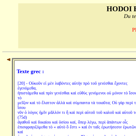
HODOI 
Du te
P
Texte grec :
[20] - Οὐκοῦν εἰ μὲν λαβόντες αὐτὴν πρὸ τοῦ γενέσθαι ἔχοντες
ἐγενόμεθα,
ἠπιστάμεθα καὶ πρὶν γενέσθαι καὶ εὐθὺς γενόμενοι οὐ μόνον τὸ ἴσον
τὸ
μεῖζον καὶ τὸ ἔλαττον ἀλλὰ καὶ σύμπαντα τὰ τοιαῦτα; Οὐ γὰρ περὶ 
ἴσου
νῦν ὁ λόγος ἡμῖν μᾶλλόν τι ἢ καὶ περὶ αὐτοῦ τοῦ καλοῦ καὶ αὐτοῦ τ
(75d)
ἀγαθοῦ καὶ δικαίου καὶ ὁσίου καί, ὅπερ λέγω, περὶ ἁπάντων οἷς
ἐπισφραγιζόμεθα τὸ « αὐτὸ ὃ ἔστι » καὶ ἐν ταῖς ἐρωτήσεσιν ἐρωτῶν
καὶ