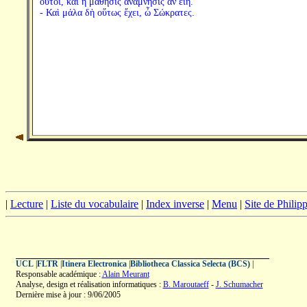
οὗτοι, καὶ ἡ μάθησις ἀνάμνησις ἂν εἴη.
- Καὶ μάλα δὴ οὕτως ἔχει, ὦ Σώκρατες.
|
Lecture
|
Liste du vocabulaire
|
Index inverse
|
Menu
|
Site de Phili
UCL
|
FLTR
|
Itinera Electronica
|
Bibliotheca Classica Selecta (BCS)
|
Responsable académique :
Alain Meurant
Analyse, design et réalisation informatiques :
B. Maroutaeff
-
J. Schumacher
Dernière mise à jour : 9/06/2005