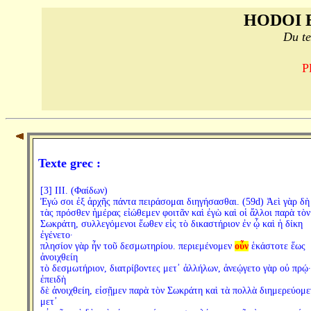
HODOI 
Du te
P
Texte grec :
[3] III. (Φαίδων)
Ἐγώ σοι ἐξ ἀρχῆς πάντα πειράσομαι διηγήσασθαι. (59d) Ἀεὶ γὰρ δὴ
τὰς πρόσθεν ἡμέρας εἰώθεμεν φοιτᾶν καὶ ἐγὼ καὶ οἱ ἄλλοι παρὰ τὸν
Σωκράτη, συλλεγόμενοι ἕωθεν εἰς τὸ δικαστήριον ἐν ᾧ καὶ ἡ δίκη
ἐγένετο·
πλησίον γὰρ ἦν τοῦ δεσμωτηρίου. περιεμένομεν
οὖν
ἑκάστοτε ἕως
ἀνοιχθείη
τὸ δεσμωτήριον, διατρίβοντες μετ᾽ ἀλλήλων, ἀνεῴγετο γὰρ οὐ πρῴ·
ἐπειδὴ
δὲ ἀνοιχθείη, εἰσῇμεν παρὰ τὸν Σωκράτη καὶ τὰ πολλὰ διημερεύομε
μετ᾽