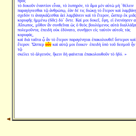
πρὸς
τὸ δοκοῦν ἐναντίον εἶναι, τὸ λυπηρόν, τὸ ἅμα μὲν αὐτὼ μὴ ᾽θέλειν
παραγίγνεσθαι τῷ ἀνθρώπῳ, ἐὰν δέ τις διώκῃ τὸ ἕτερον καὶ λαμβάν
σχεδόν τι ἀναγκάζεσθαι ἀεὶ λαμβάνειν καὶ τὸ ἕτερον, ὥσπερ ἐκ μιᾶ
κορυφῆς ἡμμένω (60c) δύ᾽ ὄντε. Καί μοι δοκεῖ, ἔφη, εἰ ἐνενόησεν 
Αἴσωπος, μῦθον ἂν συνθεῖναι ὡς ὁ θεὸς βουλόμενος αὐτὰ διαλλάξα
πολεμοῦντα, ἐπειδὴ οὐκ ἐδύνατο, συνῆψεν εἰς ταὐτὸν αὐτοῖς τὰς
κορυφάς,
καὶ διὰ ταῦτα ᾧ ἂν τὸ ἕτερον παραγένηται ἐπακολουθεῖ ὕστερον καὶ
ἕτερον. Ὥσπερ
οὖν
καὶ αὐτῷ μοι ἔοικεν· ἐπειδὴ ὑπὸ τοῦ δεσμοῦ ἦν
τῷ
σκέλει τὸ ἀλγεινόν, ἥκειν δὴ φαίνεται ἐπακολουθοῦν τὸ ἡδύ. »