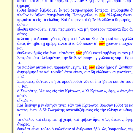
αὐτοῦ. καὶ δὴ καὶ τότε πρῳαίτερον συνελέγημεν· τῇ γὰρ προτεραίᾳ
(ἡμέρᾳ)
(59e) ἐπειδὴ ἐξήλθομεν ἐκ τοῦ δεσμωτηρίου ἑσπέρας, ἐπυθόμεθα ὅτ
πλοῖον ἐκ Δήλου ἀφιγμένον εἴη. Παρηγγείλαμεν
οὖν
ἀλλήλοις ἥκειν
πρῳαίτατα εἰς τὸ εἰωθός. Καὶ ἥκομεν καὶ ἡμῖν ἐξελθὼν ὁ θυρωρός,
ὅσπερ
εἰώθει ὑπακούειν, εἶπεν περιμένειν καὶ μὴ πρότερον παριέναι ἕως ἂ
αὐτὸς
κελεύσῃ· « Λύουσι γάρ », ἔφη, « οἱ ἕνδεκα Σωκράτη καὶ παραγγέλλ
ὅπως ἂν τῇδε τῇ ἡμέρᾳ τελευτᾷ ». Οὐ πολὺν δ᾽
οὖν
χρόνον ἐπισχὼν
καὶ
ἐκέλευεν ἡμᾶς εἰσιέναι. εἰσιόντες
οὖν
(60a) κατελαμβάνομεν τὸν μ
Σωκράτη ἄρτι λελυμένον, τὴν δὲ Ξανθίππην - γιγνώσκεις γάρ - ἔχο
τε
τὸ παιδίον αὐτοῦ καὶ παρακαθημένην. Ὡς
οὖν
εἶδεν ἡμᾶς ἡ Ξανθίππ
ἀνηυφήμησέ τε καὶ τοιαῦτ᾽ ἄττα εἶπεν, οἷα δὴ εἰώθασιν αἱ γυναῖκες,
« Ὦ
Σώκρατες, ὕστατον δή σε προσεροῦσι νῦν οἱ ἐπιτήδειοι καὶ σὺ τού
». Καὶ
ὁ Σωκράτης βλέψας εἰς τὸν Κρίτωνα, « Ὦ Κρίτων », ἔφη, « ἀπαγέτω
αὐτὴν
οἴκαδε ».
Καὶ ἐκείνην μὲν ἀπῆγόν τινες τῶν τοῦ Κρίτωνος βοῶσάν (60b) τε κα
κοπτομένην· ὁ δὲ Σωκράτης ἀνακαθιζόμενος εἰς τὴν κλίνην συνέκα
τε
τὸ σκέλος καὶ ἐξέτριψε τῇ χειρί, καὶ τρίβων ἅμα, « Ὡς ἄτοπον, ἔφη
ἄνδρες,
ἔοικέ τι εἶναι τοῦτο ὃ καλοῦσιν οἱ ἄνθρωποι ἡδύ· ὡς θαυμασίως πέ