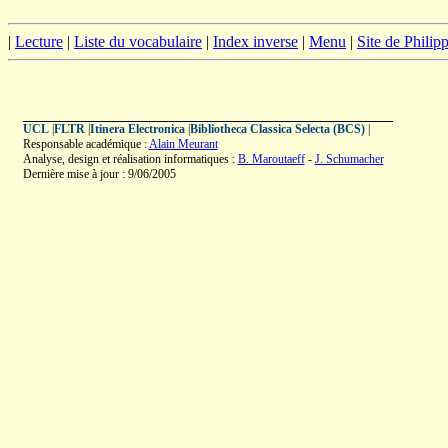
|
Lecture
|
Liste du vocabulaire
|
Index inverse
|
Menu
|
Site de Phili
UCL
|
FLTR
|
Itinera Electronica
|
Bibliotheca Classica Selecta (BCS)
|
Responsable académique :
Alain Meurant
Analyse, design et réalisation informatiques :
B. Maroutaeff
-
J. Schumacher
Dernière mise à jour : 9/06/2005