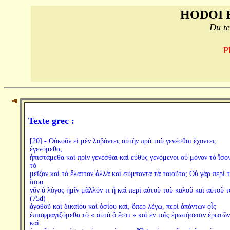
HODOI 
Du te
P
Texte grec :
[20] - Οὐκοῦν εἰ μὲν λαβόντες αὐτὴν πρὸ τοῦ γενέσθαι ἔχοντες
ἐγενόμεθα,
ἠπιστάμεθα καὶ πρὶν γενέσθαι καὶ εὐθὺς γενόμενοι οὐ μόνον τὸ ἴσον
τὸ
μεῖζον καὶ τὸ ἔλαττον ἀλλὰ καὶ σύμπαντα τὰ τοιαῦτα; Οὐ γὰρ περὶ 
ἴσου
νῦν ὁ λόγος ἡμῖν μᾶλλόν τι ἢ καὶ περὶ αὐτοῦ τοῦ καλοῦ καὶ αὐτοῦ τ
(75d)
ἀγαθοῦ καὶ δικαίου καὶ ὁσίου καί, ὅπερ λέγω, περὶ ἁπάντων οἷς
ἐπισφραγιζόμεθα τὸ « αὐτὸ ὃ ἔστι » καὶ ἐν ταῖς ἐρωτήσεσιν ἐρωτῶν
καὶ