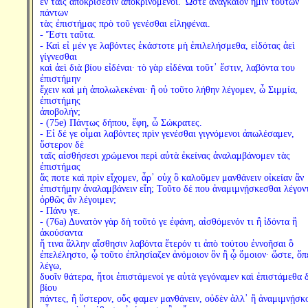
ἐν ταῖς ἀποκρίσεσιν ἀποκρινόμενοι. Ὥστε ἀναγκαῖον ἡμῖν τούτων
πάντων
τὰς ἐπιστήμας πρὸ τοῦ γενέσθαι εἰληφέναι.
- Ἔστι ταῦτα.
- Καὶ εἰ μέν γε λαβόντες ἑκάστοτε μὴ ἐπιλελήσμεθα, εἰδότας ἀεὶ
γίγνεσθαι
καὶ ἀεὶ διὰ βίου εἰδέναι· τὸ γὰρ εἰδέναι τοῦτ᾽ ἔστιν, λαβόντα του
ἐπιστήμην
ἔχειν καὶ μὴ ἀπολωλεκέναι· ἢ οὐ τοῦτο λήθην λέγομεν, ὦ Σιμμία,
ἐπιστήμης
ἀποβολήν;
- (75e) Πάντως δήπου, ἔφη, ὦ Σώκρατες.
- Εἰ δέ γε οἶμαι λαβόντες πρὶν γενέσθαι γιγνόμενοι ἀπωλέσαμεν,
ὕστερον δὲ
ταῖς αἰσθήσεσι χρώμενοι περὶ αὐτὰ ἐκείνας ἀναλαμβάνομεν τὰς
ἐπιστήμας
ἅς ποτε καὶ πρὶν εἴχομεν, ἆρ᾽ οὐχ ὃ καλοῦμεν μανθάνειν οἰκείαν ἂν
ἐπιστήμην ἀναλαμβάνειν εἴη; Τοῦτο δέ που ἀναμιμνῄσκεσθαι λέγον
ὀρθῶς ἂν λέγοιμεν;
- Πάνυ γε.
- (76a) Δυνατὸν γὰρ δὴ τοῦτό γε ἐφάνη, αἰσθόμενόν τι ἢ ἰδόντα ἢ
ἀκούσαντα
ἤ τινα ἄλλην αἴσθησιν λαβόντα ἕτερόν τι ἀπὸ τούτου ἐννοῆσαι ὃ
ἐπελέληστο, ᾧ τοῦτο ἐπλησίαζεν ἀνόμοιον ὂν ἢ ᾧ ὅμοιον· ὥστε, ὅπ
λέγω,
δυοῖν θάτερα, ἤτοι ἐπιστάμενοί γε αὐτὰ γεγόναμεν καὶ ἐπιστάμεθα 
βίου
πάντες, ἢ ὕστερον, οὕς φαμεν μανθάνειν, οὐδὲν ἀλλ᾽ ἢ ἀναμιμνῄσκ