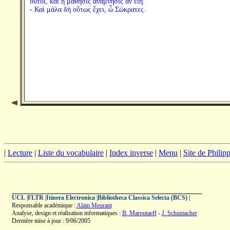
οὗτοι, καὶ ἡ μάθησις ἀνάμνησις ἂν εἴη.
- Καὶ μάλα δὴ οὕτως ἔχει, ὦ Σώκρατες.
|
Lecture
|
Liste du vocabulaire
|
Index inverse
|
Menu
|
Site de Phili
UCL
|
FLTR
|
Itinera Electronica
|
Bibliotheca Classica Selecta (BCS)
|
Responsable académique :
Alain Meurant
Analyse, design et réalisation informatiques :
B. Maroutaeff
-
J. Schumacher
Dernière mise à jour : 9/06/2005