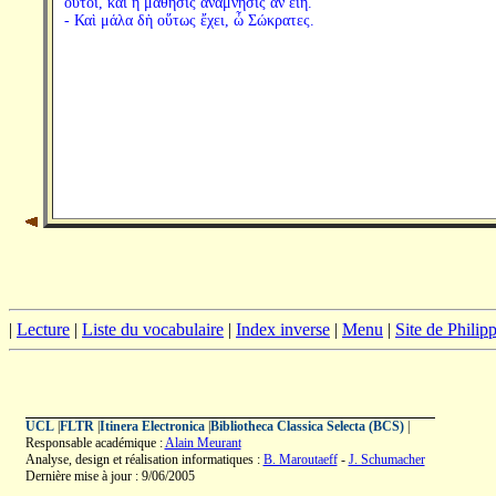
οὗτοι, καὶ ἡ μάθησις ἀνάμνησις ἂν εἴη.
- Καὶ μάλα δὴ οὕτως ἔχει, ὦ Σώκρατες.
|
Lecture
|
Liste du vocabulaire
|
Index inverse
|
Menu
|
Site de Phili
UCL
|
FLTR
|
Itinera Electronica
|
Bibliotheca Classica Selecta (BCS)
|
Responsable académique :
Alain Meurant
Analyse, design et réalisation informatiques :
B. Maroutaeff
-
J. Schumacher
Dernière mise à jour : 9/06/2005