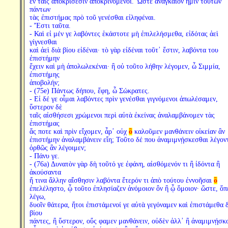
ἐν ταῖς ἀποκρίσεσιν ἀποκρινόμενοι. Ὥστε ἀναγκαῖον ἡμῖν τούτων
πάντων
τὰς ἐπιστήμας πρὸ τοῦ γενέσθαι εἰληφέναι.
- Ἔστι ταῦτα.
- Καὶ εἰ μέν γε λαβόντες ἑκάστοτε μὴ ἐπιλελήσμεθα, εἰδότας ἀεὶ
γίγνεσθαι
καὶ ἀεὶ διὰ βίου εἰδέναι· τὸ γὰρ εἰδέναι τοῦτ᾽ ἔστιν, λαβόντα του
ἐπιστήμην
ἔχειν καὶ μὴ ἀπολωλεκέναι· ἢ οὐ τοῦτο λήθην λέγομεν, ὦ Σιμμία,
ἐπιστήμης
ἀποβολήν;
- (75e) Πάντως δήπου, ἔφη, ὦ Σώκρατες.
- Εἰ δέ γε οἶμαι λαβόντες πρὶν γενέσθαι γιγνόμενοι ἀπωλέσαμεν,
ὕστερον δὲ
ταῖς αἰσθήσεσι χρώμενοι περὶ αὐτὰ ἐκείνας ἀναλαμβάνομεν τὰς
ἐπιστήμας
ἅς ποτε καὶ πρὶν εἴχομεν, ἆρ᾽ οὐχ
ὃ
καλοῦμεν μανθάνειν οἰκείαν ἂν
ἐπιστήμην ἀναλαμβάνειν εἴη; Τοῦτο δέ που ἀναμιμνῄσκεσθαι λέγον
ὀρθῶς ἂν λέγοιμεν;
- Πάνυ γε.
- (76a) Δυνατὸν γὰρ δὴ τοῦτό γε ἐφάνη, αἰσθόμενόν τι ἢ ἰδόντα ἢ
ἀκούσαντα
ἤ τινα ἄλλην αἴσθησιν λαβόντα ἕτερόν τι ἀπὸ τούτου ἐννοῆσαι
ὃ
ἐπελέληστο, ᾧ τοῦτο ἐπλησίαζεν ἀνόμοιον ὂν ἢ ᾧ ὅμοιον· ὥστε, ὅπ
λέγω,
δυοῖν θάτερα, ἤτοι ἐπιστάμενοί γε αὐτὰ γεγόναμεν καὶ ἐπιστάμεθα 
βίου
πάντες, ἢ ὕστερον, οὕς φαμεν μανθάνειν, οὐδὲν ἀλλ᾽ ἢ ἀναμιμνῄσκ