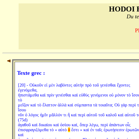
HODOI 
Du te
P
Texte grec :
[20] - Οὐκοῦν εἰ μὲν λαβόντες αὐτὴν πρὸ τοῦ γενέσθαι ἔχοντες
ἐγενόμεθα,
ἠπιστάμεθα καὶ πρὶν γενέσθαι καὶ εὐθὺς γενόμενοι οὐ μόνον τὸ ἴσον
τὸ
μεῖζον καὶ τὸ ἔλαττον ἀλλὰ καὶ σύμπαντα τὰ τοιαῦτα; Οὐ γὰρ περὶ 
ἴσου
νῦν ὁ λόγος ἡμῖν μᾶλλόν τι ἢ καὶ περὶ αὐτοῦ τοῦ καλοῦ καὶ αὐτοῦ τ
(75d)
ἀγαθοῦ καὶ δικαίου καὶ ὁσίου καί, ὅπερ λέγω, περὶ ἁπάντων οἷς
ἐπισφραγιζόμεθα τὸ « αὐτὸ
ὃ
ἔστι » καὶ ἐν ταῖς ἐρωτήσεσιν ἐρωτῶν
καὶ