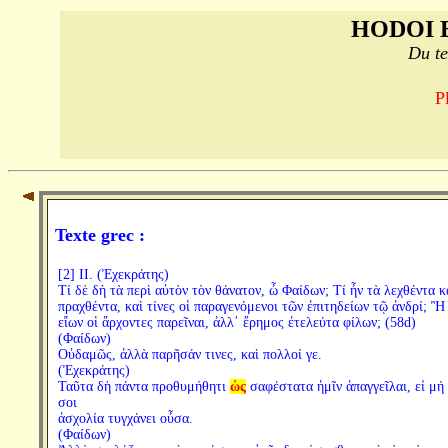
HODOI 
Du te
P
Texte grec :
[2] II. (Ἐχεκράτης)
Τί δὲ δὴ τὰ περὶ αὐτὸν τὸν θάνατον, ὦ Φαίδων; Τί ἦν τὰ λεχθέντα κ
πραχθέντα, καὶ τίνες οἱ παραγενόμενοι τῶν ἐπιτηδείων τῷ ἀνδρί; Ἢ
εἴων οἱ ἄρχοντες παρεῖναι, ἀλλ᾽ ἔρημος ἐτελεύτα φίλων; (58d)
(Φαίδων)
Οὐδαμῶς, ἀλλὰ παρῆσάν τινες, καὶ πολλοί γε.
(Ἐχεκράτης)
Ταῦτα δὴ πάντα προθυμήθητι
ὡς
σαφέστατα ἡμῖν ἀπαγγεῖλαι, εἰ μή 
σοι
ἀσχολία τυγχάνει οὖσα.
(Φαίδων)