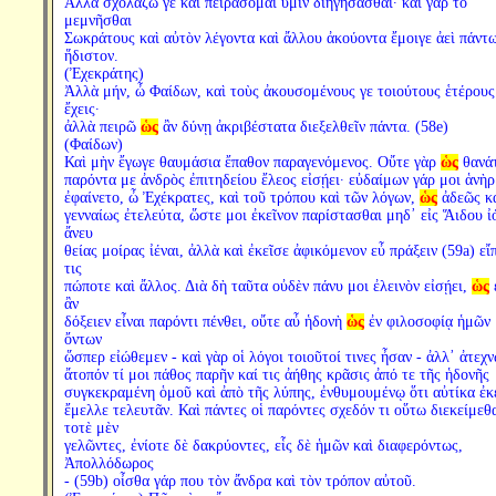
Ἀλλὰ σχολάζω γε καὶ πειράσομαι ὑμῖν διηγήσασθαι· καὶ γὰρ τὸ
μεμνῆσθαι
Σωκράτους καὶ αὐτὸν λέγοντα καὶ ἄλλου ἀκούοντα ἔμοιγε ἀεὶ πάντ
ἥδιστον.
(Ἐχεκράτης)
Ἀλλὰ μήν, ὦ Φαίδων, καὶ τοὺς ἀκουσομένους γε τοιούτους ἑτέρους
ἔχεις·
ἀλλὰ πειρῶ
ὡς
ἂν δύνῃ ἀκριβέστατα διεξελθεῖν πάντα. (58e)
(Φαίδων)
Καὶ μὴν ἔγωγε θαυμάσια ἔπαθον παραγενόμενος. Οὔτε γὰρ
ὡς
θανά
παρόντα με ἀνδρὸς ἐπιτηδείου ἔλεος εἰσῄει· εὐδαίμων γάρ μοι ἁνὴρ
ἐφαίνετο, ὦ Ἐχέκρατες, καὶ τοῦ τρόπου καὶ τῶν λόγων,
ὡς
ἀδεῶς κ
γενναίως ἐτελεύτα, ὥστε μοι ἐκεῖνον παρίστασθαι μηδ᾽ εἰς Ἅιδου ἰ
ἄνευ
θείας μοίρας ἰέναι, ἀλλὰ καὶ ἐκεῖσε ἀφικόμενον εὖ πράξειν (59a) εἴ
τις
πώποτε καὶ ἄλλος. Διὰ δὴ ταῦτα οὐδὲν πάνυ μοι ἐλεινὸν εἰσῄει,
ὡς
ἂν
δόξειεν εἶναι παρόντι πένθει, οὔτε αὖ ἡδονὴ
ὡς
ἐν φιλοσοφίᾳ ἡμῶν
ὄντων
ὥσπερ εἰώθεμεν - καὶ γὰρ οἱ λόγοι τοιοῦτοί τινες ἦσαν - ἀλλ᾽ ἀτεχ
ἄτοπόν τί μοι πάθος παρῆν καί τις ἀήθης κρᾶσις ἀπό τε τῆς ἡδονῆς
συγκεκραμένη ὁμοῦ καὶ ἀπὸ τῆς λύπης, ἐνθυμουμένῳ ὅτι αὐτίκα ἐκ
ἔμελλε τελευτᾶν. Καὶ πάντες οἱ παρόντες σχεδόν τι οὕτω διεκείμεθ
τοτὲ μὲν
γελῶντες, ἐνίοτε δὲ δακρύοντες, εἷς δὲ ἡμῶν καὶ διαφερόντως,
Ἀπολλόδωρος
- (59b) οἶσθα γάρ που τὸν ἄνδρα καὶ τὸν τρόπον αὐτοῦ.