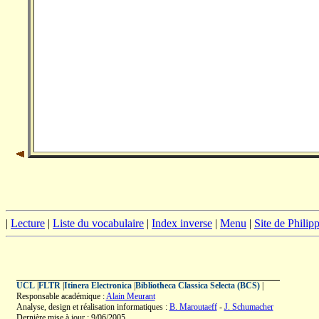
|
Lecture
|
Liste du vocabulaire
|
Index inverse
|
Menu
|
Site de Phili
UCL
|
FLTR
|
Itinera Electronica
|
Bibliotheca Classica Selecta (BCS)
|
Responsable académique :
Alain Meurant
Analyse, design et réalisation informatiques :
B. Maroutaeff
-
J. Schumacher
Dernière mise à jour : 9/06/2005