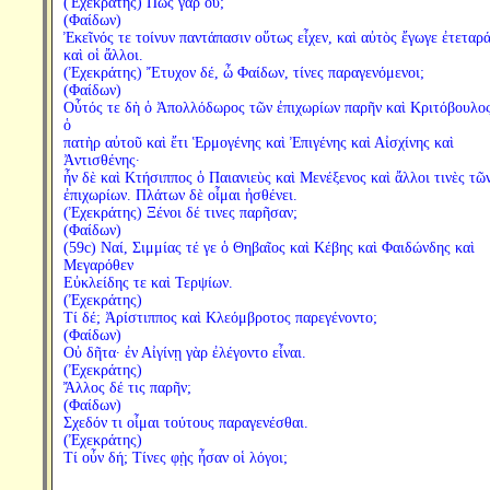
(Ἐχεκράτης) Πῶς γὰρ οὔ;
(Φαίδων)
Ἐκεῖνός τε τοίνυν παντάπασιν οὕτως εἶχεν, καὶ αὐτὸς ἔγωγε ἐτεταρ
καὶ οἱ ἄλλοι.
(Ἐχεκράτης) Ἔτυχον δέ, ὦ Φαίδων, τίνες παραγενόμενοι;
(Φαίδων)
Οὗτός τε δὴ ὁ Ἀπολλόδωρος τῶν ἐπιχωρίων παρῆν καὶ Κριτόβουλος
ὁ
πατὴρ αὐτοῦ καὶ ἔτι Ἑρμογένης καὶ Ἐπιγένης καὶ Αἰσχίνης καὶ
Ἀντισθένης·
ἦν δὲ καὶ Κτήσιππος ὁ Παιανιεὺς καὶ Μενέξενος καὶ ἄλλοι τινὲς τῶ
ἐπιχωρίων. Πλάτων δὲ οἶμαι ἠσθένει.
(Ἐχεκράτης) Ξένοι δέ τινες παρῆσαν;
(Φαίδων)
(59c) Ναί, Σιμμίας τέ γε ὁ Θηβαῖος καὶ Κέβης καὶ Φαιδώνδης καὶ
Μεγαρόθεν
Εὐκλείδης τε καὶ Τερψίων.
(Ἐχεκράτης)
Τί δέ; Ἀρίστιππος καὶ Κλεόμβροτος παρεγένοντο;
(Φαίδων)
Οὐ δῆτα· ἐν Αἰγίνῃ γὰρ ἐλέγοντο εἶναι.
(Ἐχεκράτης)
Ἄλλος δέ τις παρῆν;
(Φαίδων)
Σχεδόν τι οἶμαι τούτους παραγενέσθαι.
(Ἐχεκράτης)
Τί οὖν δή; Τίνες φῂς ἦσαν οἱ λόγοι;