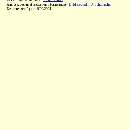
Responsable académique :
Alain Meurant
Analyse, design et réalisation informatiques :
B. Maroutaeff
-
J. Schumacher
Dernière mise à jour : 9/06/2005