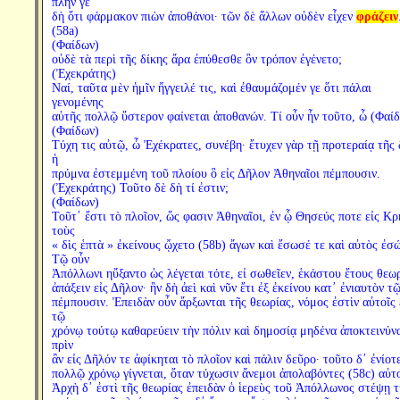
πλήν γε
δὴ ὅτι φάρμακον πιὼν ἀποθάνοι· τῶν δὲ ἄλλων οὐδὲν εἶχεν
φράζειν
(58a)
(Φαίδων)
οὐδὲ τὰ περὶ τῆς δίκης ἄρα ἐπύθεσθε ὃν τρόπον ἐγένετο;
(Ἐχεκράτης)
Ναί, ταῦτα μὲν ἡμῖν ἤγγειλέ τις, καὶ ἐθαυμάζομέν γε ὅτι πάλαι
γενομένης
αὐτῆς πολλῷ ὕστερον φαίνεται ἀποθανών. Τί οὖν ἦν τοῦτο, ὦ (Φαίδ
(Φαίδων)
Τύχη τις αὐτῷ, ὦ Ἐχέκρατες, συνέβη· ἔτυχεν γὰρ τῇ προτεραίᾳ τῆς 
ἡ
πρύμνα ἐστεμμένη τοῦ πλοίου ὃ εἰς Δῆλον Ἀθηναῖοι πέμπουσιν.
(Ἐχεκράτης) Τοῦτο δὲ δὴ τί ἐστιν;
(Φαίδων)
Τοῦτ᾽ ἔστι τὸ πλοῖον, ὥς φασιν Ἀθηναῖοι, ἐν ᾧ Θησεύς ποτε εἰς Κρ
τοὺς
« δὶς ἑπτὰ » ἐκείνους ᾤχετο (58b) ἄγων καὶ ἔσωσέ τε καὶ αὐτὸς ἐσ
Τῷ οὖν
Ἀπόλλωνι ηὔξαντο ὡς λέγεται τότε, εἰ σωθεῖεν, ἑκάστου ἔτους θεω
ἀπάξειν εἰς Δῆλον· ἣν δὴ ἀεὶ καὶ νῦν ἔτι ἐξ ἐκείνου κατ᾽ ἐνιαυτὸν τ
πέμπουσιν. Ἐπειδὰν οὖν ἄρξωνται τῆς θεωρίας, νόμος ἐστὶν αὐτοῖς 
τῷ
χρόνῳ τούτῳ καθαρεύειν τὴν πόλιν καὶ δημοσίᾳ μηδένα ἀποκτεινύνα
πρὶν
ἂν εἰς Δῆλόν τε ἀφίκηται τὸ πλοῖον καὶ πάλιν δεῦρο· τοῦτο δ᾽ ἐνίοτ
πολλῷ χρόνῳ γίγνεται, ὅταν τύχωσιν ἄνεμοι ἀπολαβόντες (58c) αὐτ
Ἀρχὴ δ᾽ ἐστὶ τῆς θεωρίας ἐπειδὰν ὁ ἱερεὺς τοῦ Ἀπόλλωνος στέψῃ τ