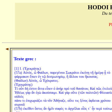
HODOI 
Du te
P
Texte grec :
[1] I. (Ἐχεκράτης)
(57a) Αὐτός, ὦ Φαίδων, παρεγένου Σωκράτει ἐκείνῃ τῇ ἡμέρᾳ ᾗ τὸ
φάρμακον ἔπιεν ἐν τῷ δεσμωτηρίῳ, ἢ ἄλλου του ἤκουσας;
(Φαίδων) Αὐτός, ὦ Ἐχέκρατες.
(Ἐχεκράτης)
Τί οὖν δή ἐστιν ἅττα εἶπεν ὁ ἀνὴρ πρὸ τοῦ θανάτου; Καὶ πῶς ἐτελεύ
Ἡδέως γὰρ ἂν ἐγὼ ἀκούσαιμι. Καὶ γὰρ οὔτε (τῶν πολιτῶν) Φλειασί
οὐδεὶς
πάνυ τι ἐπιχωριάζει τὰ νῦν Ἀθήναζε, οὔτε τις ξένος ἀφῖκται χρόνου
συχνοῦ
(57b) ἐκεῖθεν ὅστις ἂν ἡμῖν σαφές τι ἀγγεῖλαι οἷός τ᾽ ἦν περὶ τούτω