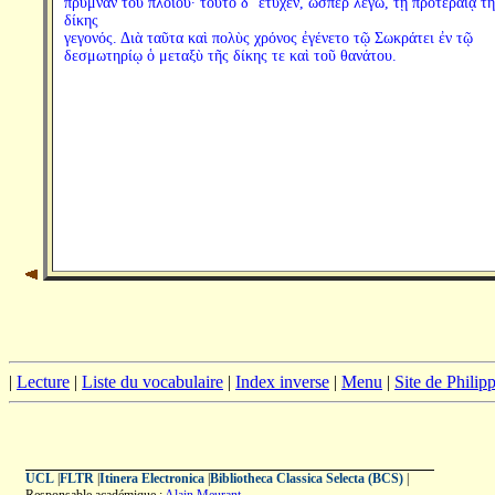
πρύμναν τοῦ πλοίου· τοῦτο δ᾽ ἔτυχεν, ὥσπερ λέγω, τῇ προτεραίᾳ τῆ
δίκης
γεγονός. Διὰ ταῦτα καὶ πολὺς χρόνος ἐγένετο τῷ Σωκράτει ἐν τῷ
δεσμωτηρίῳ ὁ μεταξὺ τῆς δίκης τε καὶ τοῦ θανάτου.
|
Lecture
|
Liste du vocabulaire
|
Index inverse
|
Menu
|
Site de Phili
UCL
|
FLTR
|
Itinera Electronica
|
Bibliotheca Classica Selecta (BCS)
|