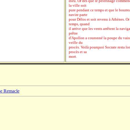
dieu. Or dès que le pèlerinage commence
la ville soit
pure pendant ce temps et que le bourre
navire parte
pour Délos et soit revenu à Athènes. O
temps, quand
il arrive que les vents arrêtent la navi
prêtre
d'Apollon a couronné la poupe du vaissea
veille du
procès. Voilà pourquoi Socrate resta lo
procès et sa
mort.
ppe Remacle