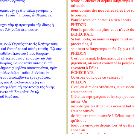
 τρόπον ἐγένετο;
rende à Athènes et depuis longtemps il 
même de
θαυμάζομέν γε ὅτι πάλαι γενομένης
nous donner des nouvelles sûres à ce suj
ν. Τί οὖν ἦν τοῦτο, ὦ (Φαίδων);
le poison.
Pour le reste, on ne nous a rien appris.
υχεν γὰρ τῇ προτεραίᾳ τῆς δίκης ἡ
PHÉDON
λον Ἀθηναῖοι πέμπουσιν.
Pour le procès non plus, vous n'avez do
ÉCHÉCRATE
Si fait ; cela, on nous l'a rapporté, et n
ι, ἐν ᾧ Θησεύς ποτε εἰς Κρήτην τοὺς
procès fini, il
ν καὶ ἔσωσέ τε καὶ αὐτὸς ἐσώθη. Τῷ οὖν
soit mort si longtemps après. Qu'y a-t-
σωθεῖεν, ἑκάστου ἔτους θεωρίαν
PHÉDON
ι ἐξ ἐκείνου κατ᾽ ἐνιαυτὸν τῷ θεῷ
C'est un hasard, Échécrate, qui en a été 
εωρίας, νόμος ἐστὶν αὐτοῖς ἐν τῷ
jugement, on avait couronné la poupe 
 δημοσίᾳ μηδένα ἀποκτεινύναι, πρὶν
envoient à Délos.
πάλιν δεῦρο· τοῦτο δ᾽ ἐνίοτε ἐν
ÉCHÉCRATE
νεμοι ἀπολαβόντες (58c) αὐτούς.
Qu'est-ce donc que ce vaisseau ?
ρεὺς τοῦ Ἀπόλλωνος στέψῃ τὴν
PHÉDON
ὥσπερ λέγω, τῇ προτεραίᾳ τῆς δίκης
C'est, au dire des Athéniens, le vaisseau
γένετο τῷ Σωκράτει ἐν τῷ
emmenant en
τοῦ θανάτου.
Crète les sept garçons et les sept jeunes
même. On
raconte que les Athéniens avaient fait 
étaient sauvés,
de députer chaque année à Délos une thé
qu'ils ont
toujours envoyée depuis lors, et qu'ils
année au