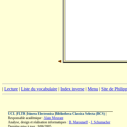
|
Lecture
|
Liste du vocabulaire
|
Index inverse
|
Menu
|
Site de Phili
UCL
|
FLTR
|
Itinera Electronica
|
Bibliotheca Classica Selecta (BCS)
|
Responsable académique :
Alain Meurant
Analyse, design et réalisation informatiques :
B. Maroutaeff
-
J. Schumacher
Dernière mise à jour : 9/06/2005