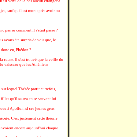
n'est venu de là-bas aucun étranger à
et, sauf qu'il est mort après avoir bu
nc pas su comment il s'était passé ?
ous avons été surpris de voir que, le
il donc eu, Phédon ?
la cause. Il s'est trouvé que la veille du
du vaisseau que les Athéniens
 sur lequel Thésée partit autrefois,
 filles qu'il sauva en se sauvant lui-
voeu à Apollon, si ces jeunes gens
orie. C'est justement cette théorie
 envoient encore aujourd'hui chaque