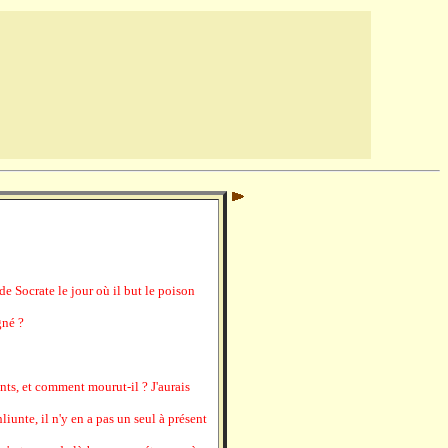
e Socrate le jour où il but le poison
gné ?
nts, et comment mourut-il ? J'aurais
liunte, il n'y en a pas un seul à présent