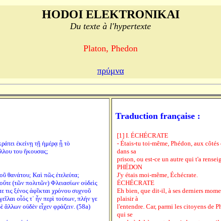
HODOI ELEKTRONIKAI
Du texte à l'hypertexte
Platon, Phedon
πρύμνα
Traduction française :
[1] I. ÉCHÉCRATE
ράτει ἐκείνῃ τῇ ἡμέρᾳ ᾗ τὸ
- Étais-tu toi-même, Phédon, aux côtés d
λλου του ἤκουσας;
dans sa
prison, ou est-ce un autre qui t'a rensei
PHÉDON
τοῦ θανάτου; Καὶ πῶς ἐτελεύτα;
J'y étais moi-même, Échécrate.
οὔτε (τῶν πολιτῶν) Φλειασίων οὐδεὶς
ÉCHÉCRATE
τε τις ξένος ἀφῖκται χρόνου συχνοῦ
Eh bien, que dit-il, à ses derniers mome
γεῖλαι οἷός τ᾽ ἦν περὶ τούτων, πλήν γε
plaisir à
 ἄλλων οὐδὲν εἶχεν φράζειν. (58a)
l'entendre. Car, parmi les citoyens de Ph
qui se