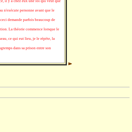
, il y a chez eux une loi qui veut que
au n'exécute personne avant que le
r ceci demande parfois beaucoup de
gation. La théorie commence lorsque le
u, ce qui eut lieu, je le répète, la
ngtemps dans sa prison entre son