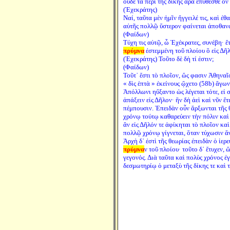
οὐδὲ τὰ περὶ τῆς δίκης ἄρα ἐπύθεσθε ὃν
(Ἐχεκράτης)
Ναί, ταῦτα μὲν ἡμῖν ἤγγειλέ τις, καὶ ἐ
αὐτῆς πολλῷ ὕστερον φαίνεται ἀποθανώ
(Φαίδων)
Τύχη τις αὐτῷ, ὦ Ἐχέκρατες, συνέβη· ἔτ
πρύμνα
ἐστεμμένη τοῦ πλοίου ὃ εἰς Δῆ
(Ἐχεκράτης) Τοῦτο δὲ δὴ τί ἐστιν;
(Φαίδων)
Τοῦτ᾽ ἔστι τὸ πλοῖον, ὥς φασιν Ἀθηναῖο
« δὶς ἑπτὰ » ἐκείνους ᾤχετο (58b) ἄγω
Ἀπόλλωνι ηὔξαντο ὡς λέγεται τότε, εἰ 
ἀπάξειν εἰς Δῆλον· ἣν δὴ ἀεὶ καὶ νῦν ἔτ
πέμπουσιν. Ἐπειδὰν οὖν ἄρξωνται τῆς θ
χρόνῳ τούτῳ καθαρεύειν τὴν πόλιν καὶ
ἂν εἰς Δῆλόν τε ἀφίκηται τὸ πλοῖον καὶ 
πολλῷ χρόνῳ γίγνεται, ὅταν τύχωσιν ἄ
Ἀρχὴ δ᾽ ἐστὶ τῆς θεωρίας ἐπειδὰν ὁ ἱε
πρύμνα
ν τοῦ πλοίου· τοῦτο δ᾽ ἔτυχεν, 
γεγονός. Διὰ ταῦτα καὶ πολὺς χρόνος ἐ
δεσμωτηρίῳ ὁ μεταξὺ τῆς δίκης τε καὶ 