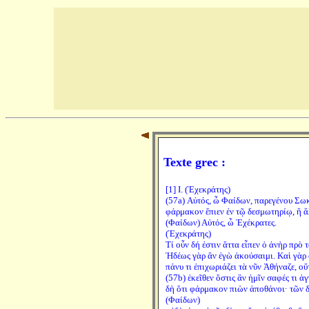
Texte grec :
[1] I. (Ἐχεκράτης)
(57a) Αὐτός, ὦ Φαίδων, παρεγένου Σωκ
φάρμακον ἔπιεν ἐν τῷ δεσμωτηρίῳ, ἢ ἄ
(Φαίδων) Αὐτός, ὦ Ἐχέκρατες.
(Ἐχεκράτης)
Τί οὖν δή ἐστιν ἅττα εἶπεν ὁ ἀνὴρ πρὸ 
Ἡδέως γὰρ ἂν ἐγὼ ἀκούσαιμι. Καὶ γὰρ 
πάνυ τι ἐπιχωριάζει τὰ νῦν Ἀθήναζε, οὔ
(57b) ἐκεῖθεν ὅστις ἂν ἡμῖν σαφές τι ἀγ
δὴ ὅτι φάρμακον πιὼν ἀποθάνοι· τῶν δὲ
(Φαίδων)